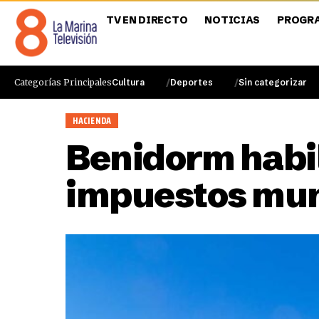
TV EN DIRECTO
NOTICIAS
PROGR
Categorías Principales
Cultura
Deportes
Sin categorizar
HACIENDA
Benidorm habili
impuestos muni