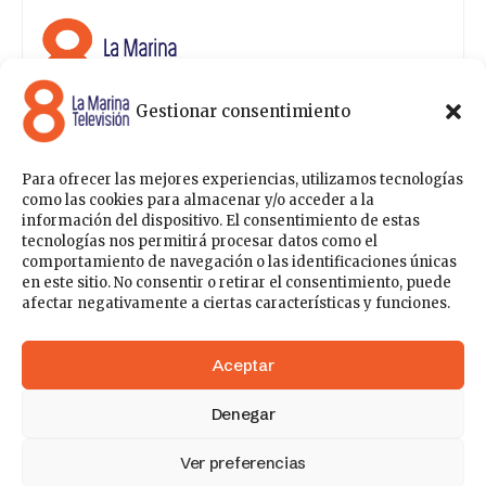
Gestionar consentimiento
8 La Marina Televisión cuenta con una amplia gama de
programas para satisfacer las necesidades y gustos de
cualquier persona, entre los que se encuentran
Para ofrecer las mejores experiencias, utilizamos tecnologías
programas de ámbito político , de noticias, deportes,
como las cookies para almacenar y/o acceder a la
fiestas y eventos… para estar a la última de todo lo que
información del dispositivo. El consentimiento de estas
acontece en nuestra comarca.
tecnologías nos permitirá procesar datos como el
comportamiento de navegación o las identificaciones únicas
Sobre nosotros
en este sitio. No consentir o retirar el consentimiento, puede
Contáctanos
Publicítate con nosotros
Política de Privacidad
afectar negativamente a ciertas características y funciones.
Política de Cookies
Acceder
Aceptar
Denegar
148k
41
Ver preferencias