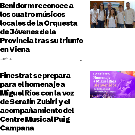
Benidorm reconoce a
los cuatro músicos
locales de la Orquesta
de Jóvenes de la
Provincia tras su triunfo
en Viena
27/07/2026
Finestrat se prepara
para el homenaje a
Miguel Ríos con la voz
de Serafín Zubiri y el
acompañamiento del
Centre Musical Puig
Campana