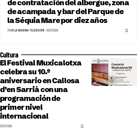
de contratación del albergue, zona
de acampada y bar del Parque de
la Séquia Mare por diez años
POR
8 LA MARINA TELEVISIÓN
30/07/2026
Cultura
El Festival Muxicalotxa
celebra su 10.º
aniversario en Callosa
d’en Sarrià con una
programación de
primer nivel
internacional
28/07/2026