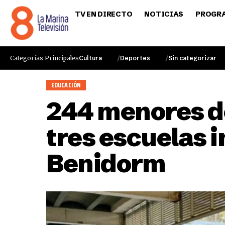
TV EN DIRECTO
NOTICIAS
PROGR
Categorías Principales
Cultura
Deportes
Sin categorizar
EDUCACIÓN
244 menores de
tres escuelas i
Benidorm