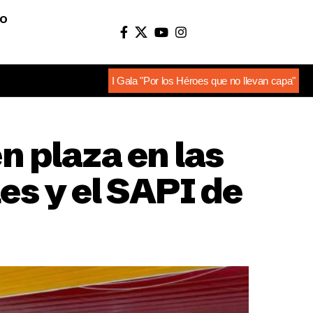
O
I Gala "Por los Héroes que no llevan capa"
n plaza en las
es y el SAPI de