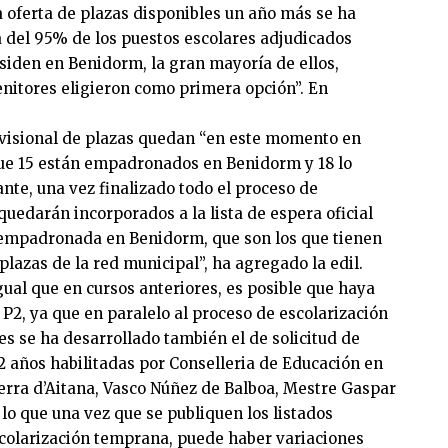
 la oferta de plazas disponibles un año más se ha
a del 95% de los puestos escolares adjudicados
iden en Benidorm, la gran mayoría de ellos,
enitores eligieron como primera opción”. En
ovisional de plazas quedan “en este momento en
 que 15 están empadronados en Benidorm y 18 lo
ante, una vez finalizado todo el proceso de
quedarán incorporados a la lista de espera oficial
 empadronada en Benidorm, que son los que tienen
 plazas de la red municipal”, ha agregado la edil.
ual que en cursos anteriores, es posible que haya
 P2, ya que en paralelo al proceso de escolarización
es se ha desarrollado también el de solicitud de
 2 años habilitadas por Conselleria de Educación en
 Serra d’Aitana, Vasco Núñez de Balboa, Mestre Gaspar
lo que una vez que se publiquen los listados
scolarización temprana, puede haber variaciones