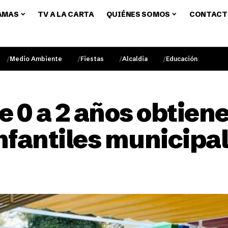
AMAS
TV A LA CARTA
QUIÉNES SOMOS
CONTACT
Medio Ambiente
Fiestas
Alcaldia
Educación
 0 a 2 años obtiene
nfantiles municipal