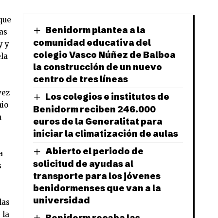
que
Benidorm plantea a la
tas
comunidad educativa del
y y
colegio Vasco Núñez de Balboa
ela
la construcción de un nuevo
centro de tres líneas
vez
Los colegios e institutos de
nio
Benidorm reciben 246.000
a
euros de la Generalitat para
iniciar la climatización de aulas
Abierto el periodo de
a
solicitud de ayudas al
s
transporte para los jóvenes
benidormenses que van a la
universidad
las
 la
Benidorm recaba las