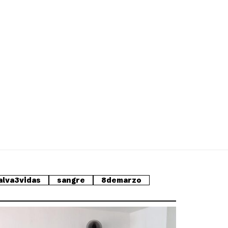
alva3vidas
sangre
8demarzo