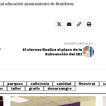
jal educación ayuntamiento de Benidorm.
SIGUIENTE ARTÍCULO
”
El viernes finaliza el plazo de la
Subvención del IBI
parques
calistenia
sanidad
finestrat
s
er
taller
gratis
donarsangre