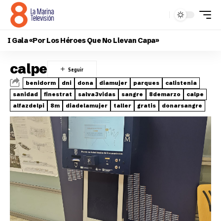
I Gala «Por Los Héroes Que No Llevan Capa»
calpe
benidorm
dni
dona
diamujer
parques
calistenia
sanidad
finestrat
salva3vidas
sangre
8demarzo
calpe
alfazdelpi
8m
diadelamujer
taller
gratis
donarsangre