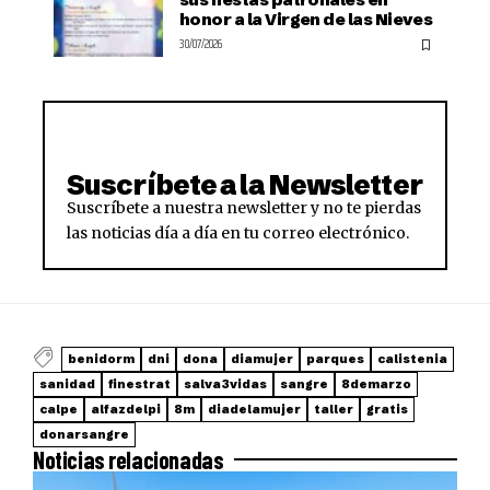
honor a la Virgen de las Nieves
30/07/2026
Suscríbete a la Newsletter
Suscríbete a nuestra newsletter y no te pierdas
las noticias día a día en tu correo electrónico.
benidorm
dni
dona
diamujer
parques
calistenia
sanidad
finestrat
salva3vidas
sangre
8demarzo
calpe
alfazdelpi
8m
diadelamujer
taller
gratis
donarsangre
Noticias relacionadas