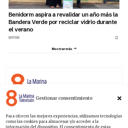
Benidorm aspira a revalidar un año más la
Bandera Verde por reciclar vidrio durante
el verano
06/07/2026
Mostrar más
Gestionar consentimiento
8 La Marina Televisión cuenta con una amplia gama de
programas para satisfacer las necesidades y gustos de
cualquier persona, entre los que se encuentran
Para ofrecer las mejores experiencias, utilizamos tecnologías
programas de ámbito político , de noticias, deportes,
como las cookies para almacenar y/o acceder a la
fiestas y eventos… para estar a la última de todo lo que
información del dispositivo. El consentimiento de estas