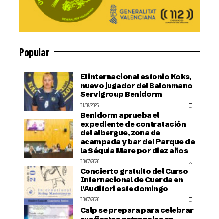
Popular
El internacional estonio Koks,
nuevo jugador del Balonmano
Servigroup Benidorm
31/07/2026
Benidorm aprueba el
expediente de contratación
del albergue, zona de
acampada y bar del Parque de
la Séquia Mare por diez años
30/07/2026
Concierto gratuito del Curso
Internacional de Cuerda en
l’Auditori este domingo
30/07/2026
Calp se prepara para celebrar
sus fiestas patronales en