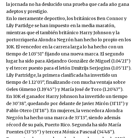
la jornada no ha deslucido una prueba que cada año gana
adeptos y prestigio.
En lo meramente deportivo, los británicos Ben Connor y
Lily Partidge se han impuesto en la media maratón,
mientras que el también británico Harry Johnson y la
portorriqueña Alondra Negrón han hecho lo propio en los
10K. El vencedor en la carrera larga lo ha hecho con un
tiempo de 1.03’51” fijando una nueva marca. El segundo
lugar ha sido para Alejandro González de Miguel (1.04’21”)
y el tercer puesto para el letón Dmitrijs Serjogins (1.05’11”).
Lily Partridge, la primera clasificada ha invertido un
tiempo de 1.12’07”, finalizando con mucha ventaja sobre
Geles Gimeno (1.19’45”) y María José de Toro (1.20’47”).
En 10K el ganador Harry Johnson ha invertido un tiempo
de 30’38”, quedando por delante de Javier Mirón (31’11”) y
Pablo Otero (31’18”). En mujeres, la vencedora Alondra
Negrón ha hecho una marca de 33’13”, siendo además
récord de su país, Puerto Rico. Segunda ha sido María
Fuentes (33’55”) y tercera Mónica Pascual (34’48”).