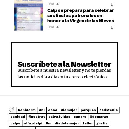
30/07/2026
Calp se prepara para celebrar
sus fiestas patronales en
honor a la Virgen de las Nieves
30/07/2026
Suscríbete a la Newsletter
Suscríbete a nuestra newsletter y no te pierdas
las noticias día a día en tu correo electrónico.
benidorm
dni
dona
diamujer
parques
calistenia
sanidad
finestrat
salva3vidas
sangre
8demarzo
calpe
alfazdelpi
8m
diadelamujer
taller
gratis