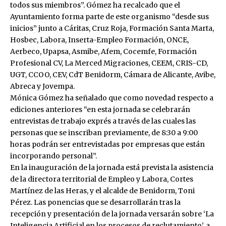
todos sus miembros”. Gómez ha recalcado que el
Ayuntamiento forma parte de este organismo “desde sus
inicios” junto a Cáritas, Cruz Roja, Formación Santa Marta,
Hosbec, Labora, Inserta-Empleo Formación, ONCE,
Aerbeco, Upapsa, Asmibe, Afem, Cocemfe, Formación
Profesional CV, La Merced Migraciones, CEEM, CRIS-CD,
UGT, CCOO, CEV, CdT Benidorm, Cámara de Alicante, Avibe,
Abreca y Jovempa.
Mónica Gómez ha señalado que como novedad respecto a
ediciones anteriores “en esta jornada se celebrarán
entrevistas de trabajo exprés a través de las cuales las
personas que se inscriban previamente, de 8:30 a 9:00
horas podrán ser entrevistadas por empresas que están
incorporando personal”.
En la inauguración de la jornada está prevista la asistencia
de la directora territorial de Empleo y Labora, Cortes
Martínez de las Heras, y el alcalde de Benidorm, Toni
Pérez. Las ponencias que se desarrollarán tras la
recepción y presentación de la jornada versarán sobre ‘La
Inteligencia Artificial en los procesos de reclutamiento’, a