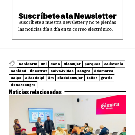
Suscríbete a la Newsletter
Suscríbete a nuestra newsletter y no te pierdas
las noticias día a día en tu correo electrónico.
benidorm
dni
dona
diamujer
parques
calistenia
sanidad
finestrat
salva3vidas
sangre
8demarzo
calpe
alfazdelpi
8m
diadelamujer
taller
gratis
donarsangre
Noticias relacionadas