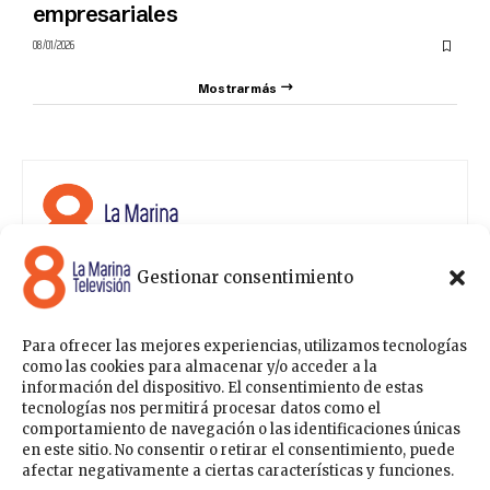
empresariales
08/01/2026
Mostrar más
Gestionar consentimiento
8 La Marina Televisión cuenta con una amplia gama de
programas para satisfacer las necesidades y gustos de
cualquier persona, entre los que se encuentran
Para ofrecer las mejores experiencias, utilizamos tecnologías
programas de ámbito político , de noticias, deportes,
como las cookies para almacenar y/o acceder a la
fiestas y eventos… para estar a la última de todo lo que
información del dispositivo. El consentimiento de estas
acontece en nuestra comarca.
tecnologías nos permitirá procesar datos como el
comportamiento de navegación o las identificaciones únicas
Sobre nosotros
en este sitio. No consentir o retirar el consentimiento, puede
Contáctanos
Publicítate con nosotros
Política de Privacidad
afectar negativamente a ciertas características y funciones.