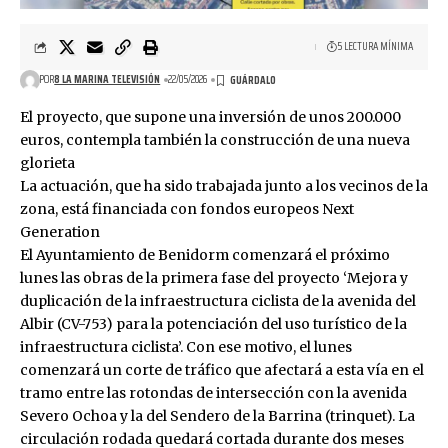
5 LECTURA MÍNIMA
POR
8 LA MARINA TELEVISIÓN
22/05/2026
El proyecto, que supone una inversión de unos 200.000
euros, contempla también la construcción de una nueva
glorieta
La actuación, que ha sido trabajada junto a los vecinos de la
zona, está financiada con fondos europeos Next
Generation
El Ayuntamiento de Benidorm comenzará el próximo
lunes las obras de la primera fase del proyecto ‘Mejora y
duplicación de la infraestructura ciclista de la avenida del
Albir (CV-753) para la potenciación del uso turístico de la
infraestructura ciclista’. Con ese motivo, el lunes
comenzará un corte de tráfico que afectará a esta vía en el
tramo entre las rotondas de intersección con la avenida
Severo Ochoa y la del Sendero de la Barrina (trinquet). La
circulación rodada quedará cortada durante dos meses