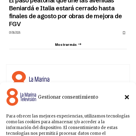
El paso peatonal que une las avenidas
Beniardá e Italia estará cerrado hasta
finales de agosto por obras de mejora de
FGV
01/06/2026
Mostrar más
Gestionar consentimiento
8 La Marina Televisión cuenta con una amplia gama de
programas para satisfacer las necesidades y gustos de
cualquier persona, entre los que se encuentran
Para ofrecer las mejores experiencias, utilizamos tecnologías
programas de ámbito político , de noticias, deportes,
como las cookies para almacenar y/o acceder a la
fiestas y eventos… para estar a la última de todo lo que
información del dispositivo. El consentimiento de estas
acontece en nuestra comarca.
tecnologías nos permitirá procesar datos como el