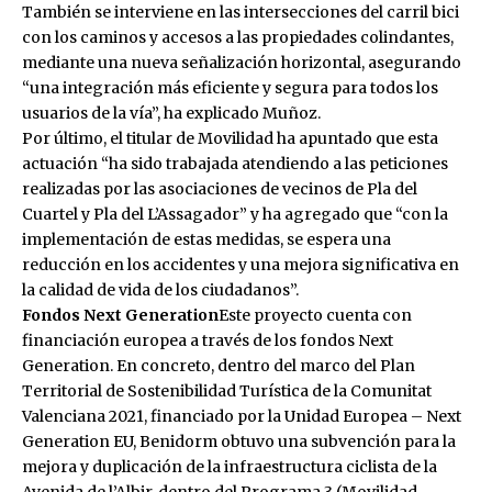
También se interviene en las intersecciones del carril bici
con los caminos y accesos a las propiedades colindantes,
mediante una nueva señalización horizontal, asegurando
“una integración más eficiente y segura para todos los
usuarios de la vía”, ha explicado Muñoz.
Por último, el titular de Movilidad ha apuntado que esta
actuación “ha sido trabajada atendiendo a las peticiones
realizadas por las asociaciones de vecinos de Pla del
Cuartel y Pla del L’Assagador” y ha agregado que “con la
implementación de estas medidas, se espera una
reducción en los accidentes y una mejora significativa en
la calidad de vida de los ciudadanos”.
Fondos Next Generation
Este proyecto cuenta con
financiación europea a través de los fondos Next
Generation. En concreto, dentro del marco del Plan
Territorial de Sostenibilidad Turística de la Comunitat
Valenciana 2021, financiado por la Unidad Europea – Next
Generation EU, Benidorm obtuvo una subvención para la
mejora y duplicación de la infraestructura ciclista de la
Avenida de l’Albir, dentro del Programa 3 (Movilidad