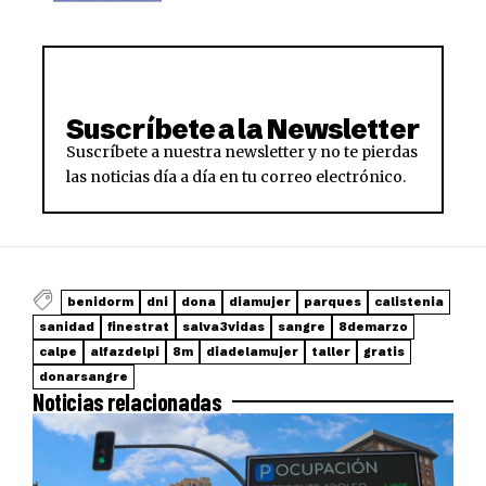
Suscríbete a la Newsletter
Suscríbete a nuestra newsletter y no te pierdas
las noticias día a día en tu correo electrónico.
benidorm
dni
dona
diamujer
parques
calistenia
sanidad
finestrat
salva3vidas
sangre
8demarzo
calpe
alfazdelpi
8m
diadelamujer
taller
gratis
donarsangre
Noticias relacionadas