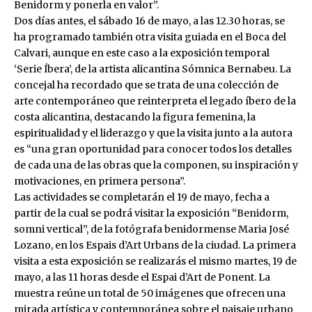
Benidorm y ponerla en valor”.
Dos días antes, el sábado 16 de mayo, a las 12.30 horas, se
ha programado también otra visita guiada en el Boca del
Calvari, aunque en este caso a la exposición temporal
‘Serie Íbera’, de la artista alicantina Sómnica Bernabeu. La
concejal ha recordado que se trata de una colección de
arte contemporáneo que reinterpreta el legado íbero de la
costa alicantina, destacando la figura femenina, la
espiritualidad y el liderazgo y que la visita junto a la autora
es “una gran oportunidad para conocer todos los detalles
de cada una de las obras que la componen, su inspiración y
motivaciones, en primera persona”.
Las actividades se completarán el 19 de mayo, fecha a
partir de la cual se podrá visitar la exposición “Benidorm,
somni vertical”, de la fotógrafa benidormense Maria José
Lozano, en los Espais d’Art Urbans de la ciudad. La primera
visita a esta exposición se realizarás el mismo martes, 19 de
mayo, a las 11 horas desde el Espai d’Art de Ponent. La
muestra reúne un total de 50 imágenes que ofrecen una
mirada artística y contemporánea sobre el paisaje urbano