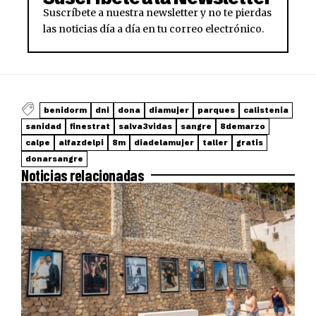
Suscríbete a nuestra newsletter y no te pierdas
las noticias día a día en tu correo electrónico.
benidorm
dni
dona
diamujer
parques
calistenia
sanidad
finestrat
salva3vidas
sangre
8demarzo
calpe
alfazdelpi
8m
diadelamujer
taller
gratis
donarsangre
Noticias relacionadas