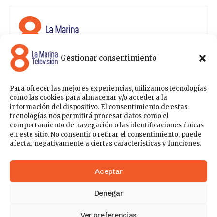
Gestionar consentimiento
8 La Marina Televisión cuenta con una amplia gama de
programas para satisfacer las necesidades y gustos de
cualquier persona, entre los que se encuentran
Para ofrecer las mejores experiencias, utilizamos tecnologías
programas de ámbito político , de noticias, deportes,
como las cookies para almacenar y/o acceder a la
fiestas y eventos… para estar a la última de todo lo que
información del dispositivo. El consentimiento de estas
acontece en nuestra comarca.
tecnologías nos permitirá procesar datos como el
comportamiento de navegación o las identificaciones únicas
Sobre nosotros
en este sitio. No consentir o retirar el consentimiento, puede
Contáctanos
Publicítate con nosotros
Política de Privacidad
afectar negativamente a ciertas características y funciones.
Política de Cookies
Acceder
Aceptar
Denegar
148k
41
Ver preferencias