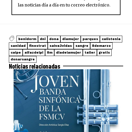
las noticias día a día en tu correo electrónico.
benidorm
dni
dona
diamujer
parques
calistenia
sanidad
finestrat
salva3vidas
sangre
8demarzo
calpe
alfazdelpi
8m
diadelamujer
taller
gratis
donarsangre
Noticias relacionadas