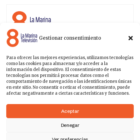
Gestionar consentimiento
8 La Marina Televisión cuenta con una amplia gama de
programas para satisfacer las necesidades y gustos de
cualquier persona, entre los que se encuentran
Para ofrecer las mejores experiencias, utilizamos tecnologías
programas de ámbito político , de noticias, deportes,
como las cookies para almacenar y/o acceder a la
fiestas y eventos… para estar a la última de todo lo que
información del dispositivo. El consentimiento de estas
acontece en nuestra comarca.
tecnologías nos permitirá procesar datos como el
comportamiento de navegación o las identificaciones únicas
Sobre nosotros
en este sitio. No consentir o retirar el consentimiento, puede
Contáctanos
Publicítate con nosotros
Política de Privacidad
afectar negativamente a ciertas características y funciones.
Política de Cookies
Acceder
Aceptar
Denegar
148k
41
Ver preferencias