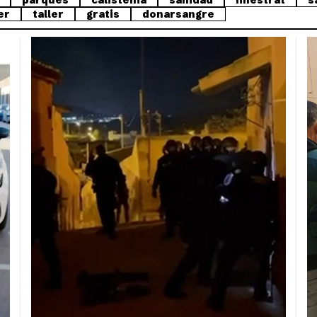
parques
calistenia
sanidad
finestrat
s
er
taller
gratis
donarsangre