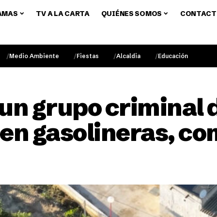
AMAS
TV A LA CARTA
QUIÉNES SOMOS
CONTACT
Medio Ambiente
Fiestas
Alcaldia
Educación
un grupo criminal 
en gasolineras, co