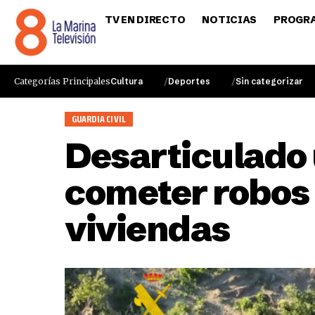
TV EN DIRECTO
NOTICIAS
PROGR
Categorías Principales
Cultura
Deportes
Sin categorizar
GUARDIA CIVIL
Desarticulado 
cometer robos 
viviendas