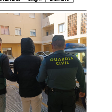
alva3vidas
sangre
8demarzo