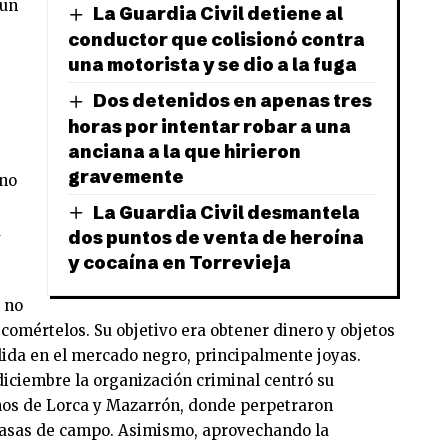
 un
La Guardia Civil detiene al
conductor que colisionó contra
una motorista y se dio a la fuga
Dos detenidos en apenas tres
horas por intentar robar a una
anciana a la que hirieron
gravemente
 no
La Guardia Civil desmantela
a
dos puntos de venta de heroína
y cocaína en Torrevieja
 no
omértelos. Su objetivo era obtener dinero y objetos
alida en el mercado negro, principalmente joyas.
iciembre la organización criminal centró su
nos de Lorca y Mazarrón, donde perpetraron
casas de campo. Asimismo, aprovechando la