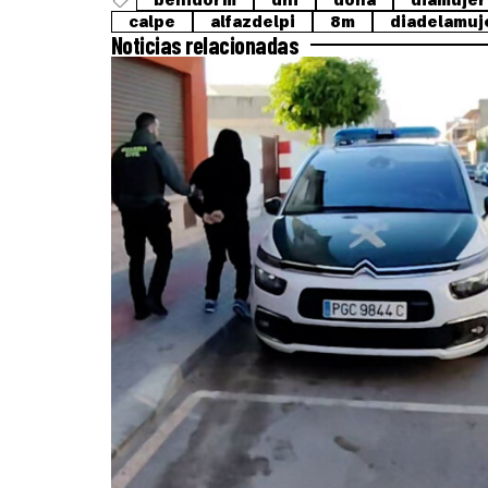
benidorm
dni
dona
diamujer
calpe
alfazdelpi
8m
diadelamuj
Noticias relacionadas