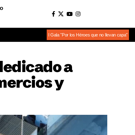
O
I Gala "Por los Héroes que no llevan capa"
dedicado a
mercios y