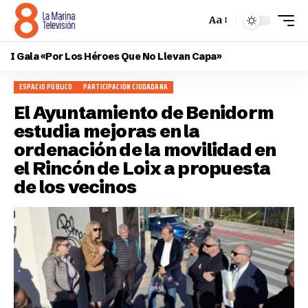
Aa
I Gala «Por Los Héroes Que No Llevan Capa»
ESPACIO PÚBLICO
PARTICIPACIÓN CIUDADANA
El Ayuntamiento de Benidorm
estudia mejoras en la
ordenación de la movilidad en
el Rincón de Loix a propuesta
de los vecinos