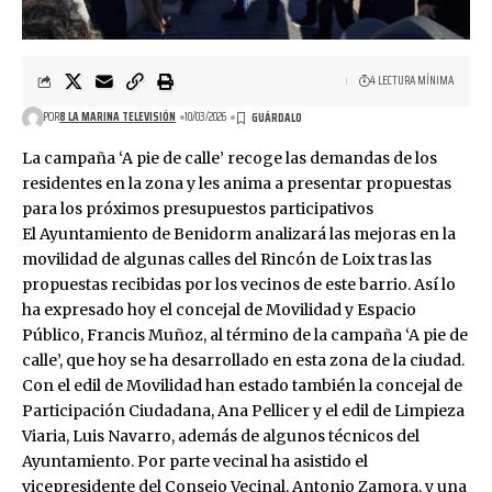
4 LECTURA MÍNIMA
POR
8 LA MARINA TELEVISIÓN
10/03/2026
La campaña ‘A pie de calle’ recoge las demandas de los
residentes en la zona y les anima a presentar propuestas
para los próximos presupuestos participativos
El Ayuntamiento de Benidorm analizará las mejoras en la
movilidad de algunas calles del Rincón de Loix tras las
propuestas recibidas por los vecinos de este barrio. Así lo
ha expresado hoy el concejal de Movilidad y Espacio
Público, Francis Muñoz, al término de la campaña ‘A pie de
calle’, que hoy se ha desarrollado en esta zona de la ciudad.
Con el edil de Movilidad han estado también la concejal de
Participación Ciudadana, Ana Pellicer y el edil de Limpieza
Viaria, Luis Navarro, además de algunos técnicos del
Ayuntamiento. Por parte vecinal ha asistido el
vicepresidente del Consejo Vecinal, Antonio Zamora, y una