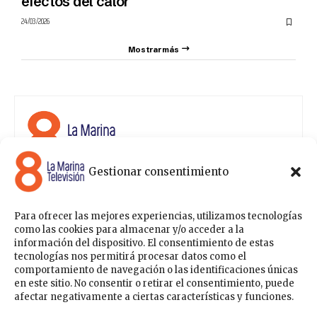
efectos del calor
24/03/2026
Mostrar más
Gestionar consentimiento
8 La Marina Televisión cuenta con una amplia gama de
programas para satisfacer las necesidades y gustos de
cualquier persona, entre los que se encuentran
Para ofrecer las mejores experiencias, utilizamos tecnologías
programas de ámbito político , de noticias, deportes,
como las cookies para almacenar y/o acceder a la
fiestas y eventos… para estar a la última de todo lo que
información del dispositivo. El consentimiento de estas
acontece en nuestra comarca.
tecnologías nos permitirá procesar datos como el
comportamiento de navegación o las identificaciones únicas
Sobre nosotros
en este sitio. No consentir o retirar el consentimiento, puede
Contáctanos
Publicítate con nosotros
Política de Privacidad
afectar negativamente a ciertas características y funciones.
Política de Cookies