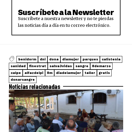
Suscríbete a la Newsletter
Suscríbete a nuestra newsletter y no te pierdas
las noticias día a día en tu correo electrónico.
benidorm
dni
dona
diamujer
parques
calistenia
sanidad
finestrat
salva3vidas
sangre
8demarzo
calpe
alfazdelpi
8m
diadelamujer
taller
gratis
donarsangre
Noticias relacionadas