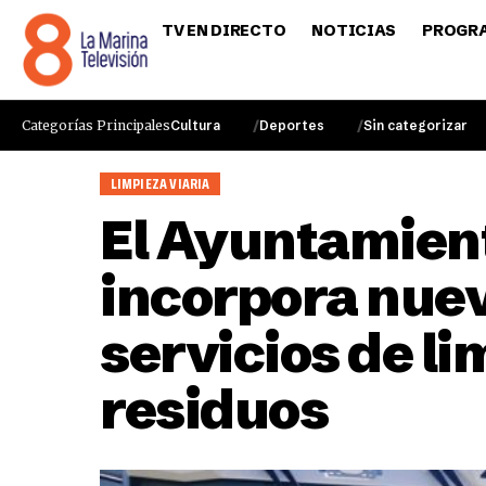
TV EN DIRECTO
NOTICIAS
PROGR
Categorías Principales
Cultura
Deportes
Sin categorizar
LIMPIEZA VIARIA
El Ayuntamient
incorpora nuev
servicios de li
residuos