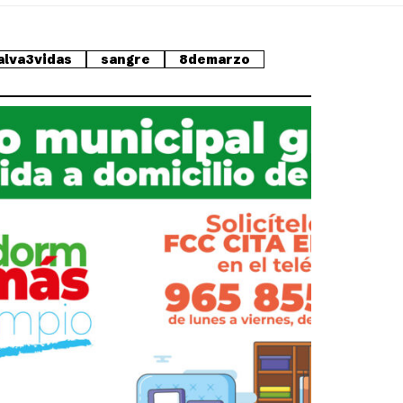
alva3vidas
sangre
8demarzo