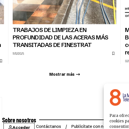
TRABAJOS DE LIMPIEZA EN
M
PROFUNDIDAD DE LAS ACERAS MÁS
B
n
TRANSITADAS DE FINESTRAT
c
r
11/12/2025
02/
Mostrar más
Para ofrec
Sobre nosotros
cookies pa
Contáctanos
Publicítate con nosotros
consentim
Acceder