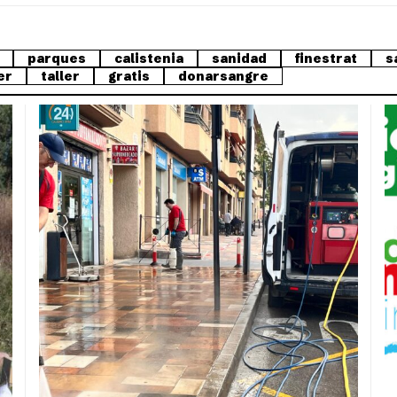
parques
calistenia
sanidad
finestrat
s
er
taller
gratis
donarsangre