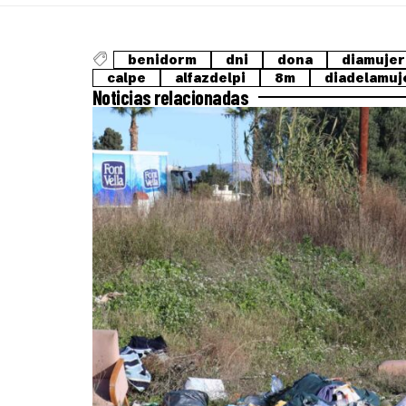
benidorm
dni
dona
diamujer
calpe
alfazdelpi
8m
diadelamuj
Noticias relacionadas