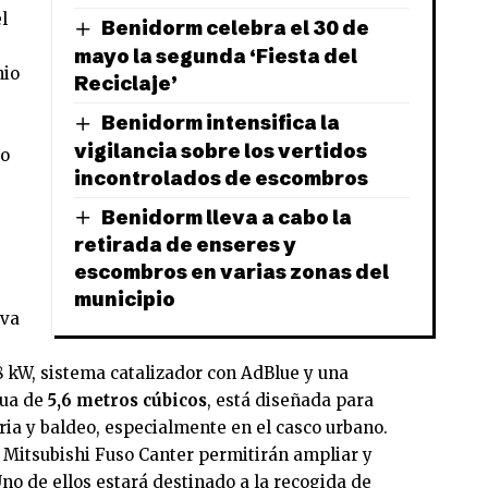
l
Benidorm celebra el 30 de
mayo la segunda ‘Fiesta del
nio
Reciclaje’
Benidorm intensifica la
vigilancia sobre los vertidos
do
incontrolados de escombros
Benidorm lleva a cabo la
retirada de enseres y
escombros en varias zonas del
municipio
iva
8 kW, sistema catalizador con AdBlue y una
gua de
5,6 metros cúbicos
, está diseñada para
ria y baldeo, especialmente en el casco urbano.
Mitsubishi Fuso Canter permitirán ampliar y
no de ellos estará destinado a la recogida de