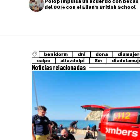
Polop impulsa un acuerdo con becas
del 80% con el Elian’s British School
benidorm
dni
dona
diamujer
calpe
alfazdelpi
8m
diadelamuj
Noticias relacionadas