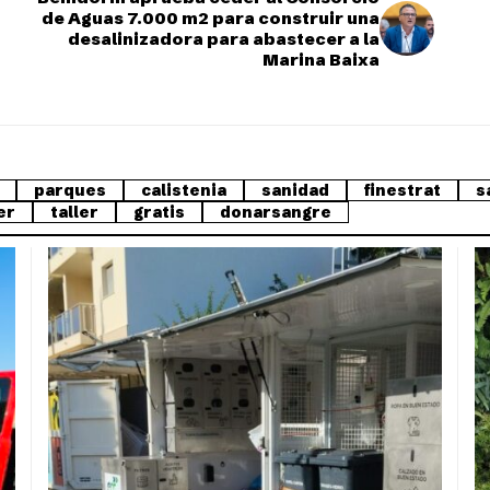
de Aguas 7.000 m2 para construir una
desalinizadora para abastecer a la
Marina Baixa
parques
calistenia
sanidad
finestrat
s
er
taller
gratis
donarsangre