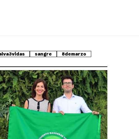
alva3vidas
sangre
8demarzo