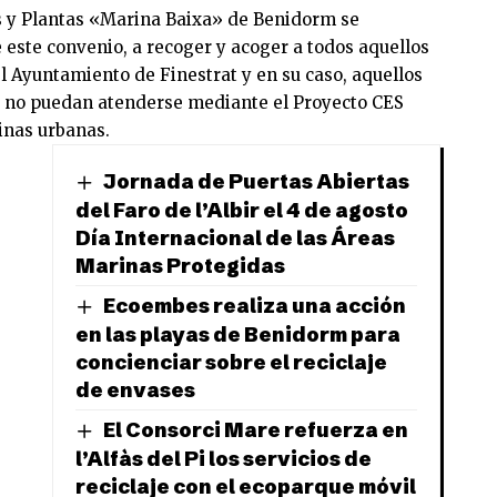
s y Plantas «Marina Baixa» de Benidorm se
este convenio, a recoger y acoger a todos aquellos
 Ayuntamiento de Finestrat y en su caso, aquellos
d no puedan atenderse mediante el Proyecto CES
linas urbanas.
Jornada de Puertas Abiertas
del Faro de l’Albir el 4 de agosto
Día Internacional de las Áreas
Marinas Protegidas
Ecoembes realiza una acción
en las playas de Benidorm para
concienciar sobre el reciclaje
de envases
El Consorci Mare refuerza en
l’Alfàs del Pi los servicios de
reciclaje con el ecoparque móvil