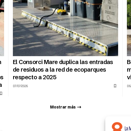
n
El Consorci Mare duplica las entradas
B
de residuos a la red de ecoparques
m
os
respecto a 2025
v
a
07/07/2026
06
Mostrar más