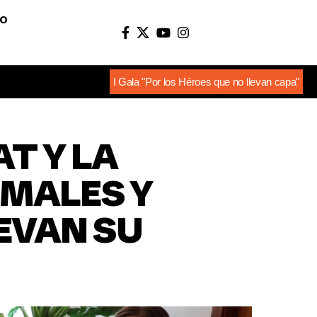
O
I Gala "Por los Héroes que no llevan capa"
T Y LA
MALES Y
EVAN SU