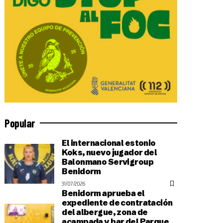
Popular
El internacional estonio
Koks, nuevo jugador del
Balonmano Servigroup
Benidorm
31/07/2026
Benidorm aprueba el
expediente de contratación
del albergue, zona de
acampada y bar del Parque