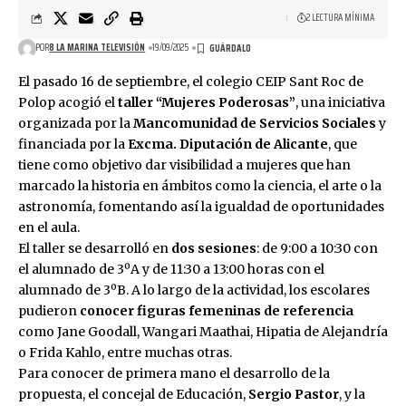
2 LECTURA MÍNIMA
POR
8 LA MARINA TELEVISIÓN
19/09/2025
El pasado 16 de septiembre, el colegio CEIP Sant Roc de
Polop acogió el
taller “Mujeres Poderosas”
, una iniciativa
organizada por la
Mancomunidad de Servicios Sociales
y
financiada por la
Excma. Diputación de Alicante
, que
tiene como objetivo dar visibilidad a mujeres que han
marcado la historia en ámbitos como la ciencia, el arte o la
astronomía, fomentando así la igualdad de oportunidades
en el aula.
El taller se desarrolló en
dos sesiones
: de 9:00 a 10:30 con
el alumnado de 3ºA y de 11:30 a 13:00 horas con el
alumnado de 3ºB. A lo largo de la actividad, los escolares
pudieron
conocer figuras femeninas de referencia
como Jane Goodall, Wangari Maathai, Hipatia de Alejandría
o Frida Kahlo, entre muchas otras.
Para conocer de primera mano el desarrollo de la
propuesta, el concejal de Educación,
Sergio Pastor
, y la