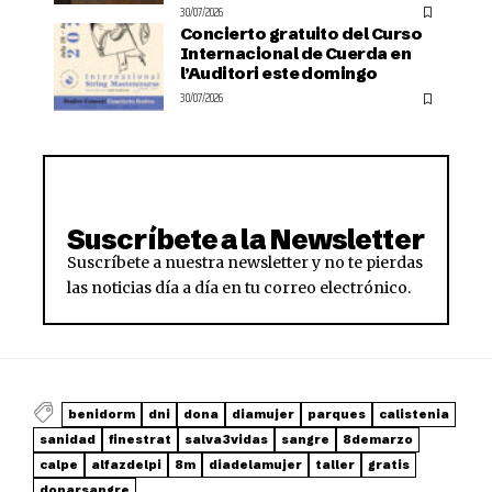
30/07/2026
Concierto gratuito del Curso
Internacional de Cuerda en
l’Auditori este domingo
30/07/2026
Suscríbete a la Newsletter
Suscríbete a nuestra newsletter y no te pierdas
las noticias día a día en tu correo electrónico.
benidorm
dni
dona
diamujer
parques
calistenia
sanidad
finestrat
salva3vidas
sangre
8demarzo
calpe
alfazdelpi
8m
diadelamujer
taller
gratis
donarsangre