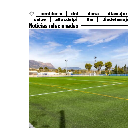
benidorm
dni
dona
diamujer
calpe
alfazdelpi
8m
diadelamuj
Noticias relacionadas