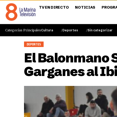
TV EN DIRECTO
NOTICIAS
PROGR
Categorías Principales
Cultura
Deportes
Sin categorizar
DEPORTES
El Balonmano 
Garganes al Ib