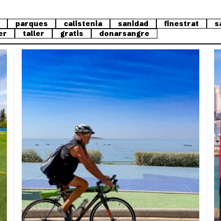
parques
calistenia
sanidad
finestrat
s
er
taller
gratis
donarsangre