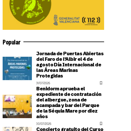
Popular
Jornada de Puertas Abiertas
del Faro de l’Albir el 4 de
agosto Día Internacional de
las Áreas Marinas
Protegidas
31/07/2026
Benidorm aprueba el
expediente de contratación
del albergue, zona de
acampada y bar del Parque
de la Séquia Mare por diez
años
30/07/2026
Concierto gratuito del Curso