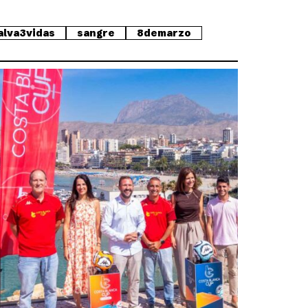
alva3vidas
sangre
8demarzo