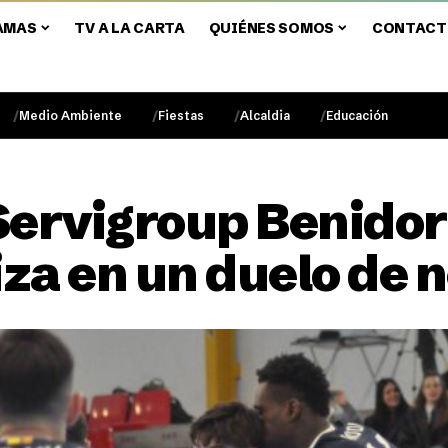
AMAS
TV A LA CARTA
QUIÉNES SOMOS
CONTACT
Medio Ambiente
Fiestas
Alcaldia
Educación
Servigroup Benidor
iza en un duelo de