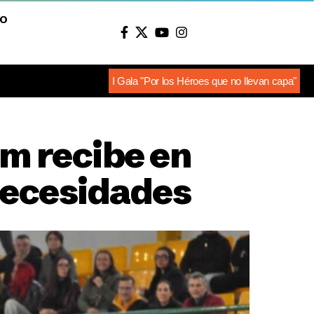
O
I Gala "Por los Héroes que no llevan capa"
m recibe en
 necesidades