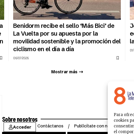
na
Benidorm recibe el sello ‘Más Bici’ de
J
e
La Vuelta por su apuesta por la
e
n
movilidad sostenible y la promoción del
l
ciclismo en el día a día
01
06/07/2026
Mostrar más
Para ofrec
Sobre nosotros
cookies pa
Contáctanos
Publicítate con nosotros
consentim
Acceder
el comport