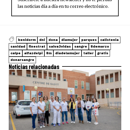
las noticias día a día en tu correo electrónico.
benidorm
dni
dona
diamujer
parques
calistenia
sanidad
finestrat
salva3vidas
sangre
8demarzo
calpe
alfazdelpi
8m
diadelamujer
taller
gratis
donarsangre
Noticias relacionadas