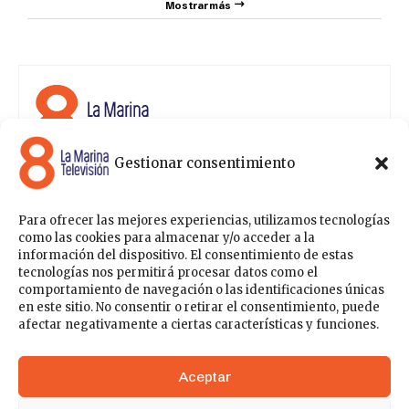
Mostrar más
Gestionar consentimiento
8 La Marina Televisión cuenta con una amplia gama de
programas para satisfacer las necesidades y gustos de
cualquier persona, entre los que se encuentran
Para ofrecer las mejores experiencias, utilizamos tecnologías
programas de ámbito político , de noticias, deportes,
como las cookies para almacenar y/o acceder a la
fiestas y eventos… para estar a la última de todo lo que
información del dispositivo. El consentimiento de estas
acontece en nuestra comarca.
tecnologías nos permitirá procesar datos como el
comportamiento de navegación o las identificaciones únicas
Sobre nosotros
en este sitio. No consentir o retirar el consentimiento, puede
Contáctanos
Publicítate con nosotros
Política de Privacidad
afectar negativamente a ciertas características y funciones.
Política de Cookies
Acceder
Aceptar