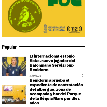
Popular
El internacional estonio
Koks, nuevo jugador del
Balonmano Servigroup
Benidorm
31/07/2026
Benidorm aprueba el
expediente de contratación
del albergue, zona de
acampada y bar del Parque
de la Séquia Mare por diez
años