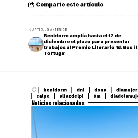
Comparte este artículo
ARTÍCULO ANTERIOR
Benidorm amplía hasta el 12 de
diciembre el plazo para presentar
trabajos al Premio Literario ‘El Gos i 
Tortuga’
benidorm
dni
dona
diamujer
calpe
alfazdelpi
8m
diadelamuj
Noticias relacionadas