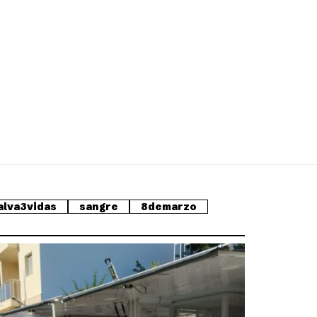
alva3vidas
sangre
8demarzo