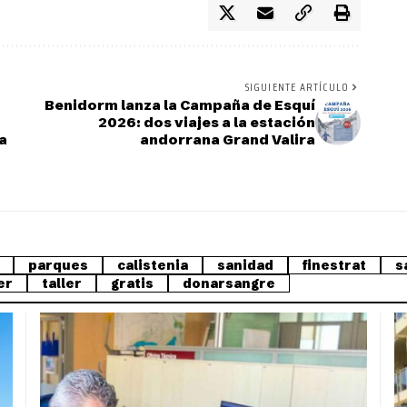
SIGUIENTE ARTÍCULO
Benidorm lanza la Campaña de Esquí
2026: dos viajes a la estación
la
andorrana Grand Valira
parques
calistenia
sanidad
finestrat
s
er
taller
gratis
donarsangre