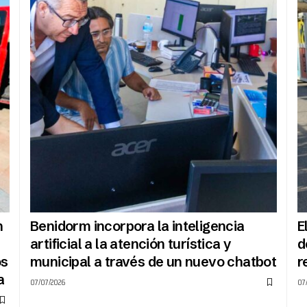
n
Benidorm incorpora la inteligencia
E
artificial a la atención turística y
d
os
municipal a través de un nuevo chatbot
r
a
07/07/2026
07