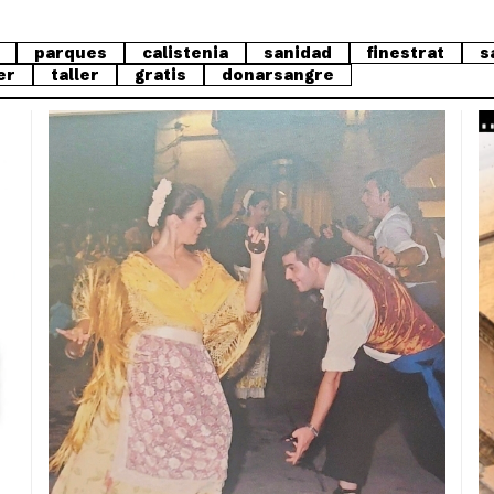
parques
calistenia
sanidad
finestrat
s
er
taller
gratis
donarsangre