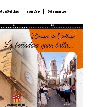
alva3vidas
sangre
8demarzo