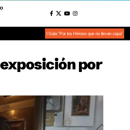
O
I Gala "Por los Héroes que no llevan capa"
 exposición por