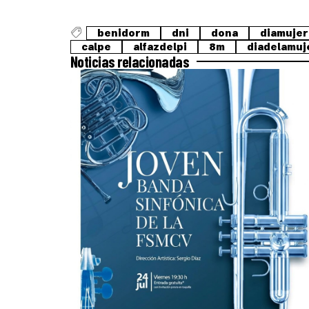
benidorm
dni
dona
diamujer
calpe
alfazdelpi
8m
diadelamuj
Noticias relacionadas