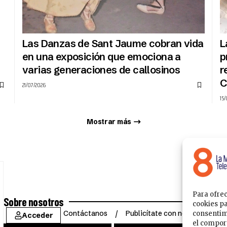
Las Danzas de Sant Jaume cobran vida
L
en una exposición que emociona a
p
varias generaciones de callosinos
r
C
21/07/2026
15
Mostrar más
Para ofrec
Sobre nosotros
cookies pa
Contáctanos
Publicítate con nosotros
consentim
Acceder
el comport