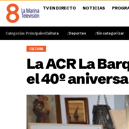
TV EN DIRECTO
NOTICIAS
PROGR
Categorías Principales
Cultura
Deportes
Sin categorizar
CULTURA
La ACR La Barq
el 40º aniversa