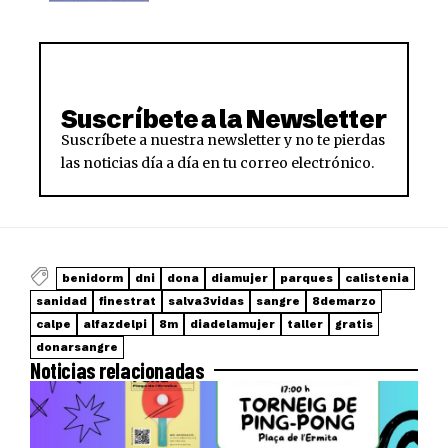
Suscríbete a la Newsletter
Suscríbete a nuestra newsletter y no te pierdas
las noticias día a día en tu correo electrónico.
benidorm
dni
dona
diamujer
parques
calistenia
sanidad
finestrat
salva3vidas
sangre
8demarzo
calpe
alfazdelpi
8m
diadelamujer
taller
gratis
donarsangre
Noticias relacionadas