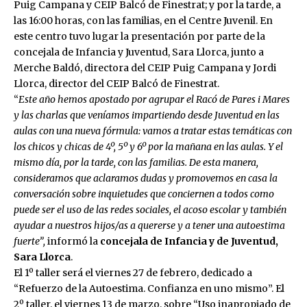
Puig Campana y CEIP Balcó de Finestrat; y por la tarde, a
las 16:00 horas, con las familias, en el Centre Juvenil. En
este centro tuvo lugar la presentación por parte de la
concejala de Infancia y Juventud, Sara Llorca, junto a
Merche Baldó, directora del CEIP Puig Campana y Jordi
Llorca, director del CEIP Balcó de Finestrat.
“
Este año hemos apostado por agrupar el Racó de Pares i Mares
y las charlas que veníamos impartiendo desde Juventud en las
aulas con una nueva fórmula: vamos a tratar estas temáticas con
los chicos y chicas de 4º, 5º y 6º por la mañana en las aulas. Y el
mismo día, por la tarde, con las familias. De esta manera,
consideramos que aclaramos dudas y promovemos en casa la
conversación sobre inquietudes que conciernen a todos como
puede ser el uso de las redes sociales, el acoso escolar y también
ayudar a nuestros hijos/as a quererse y a tener una autoestima
fuerte”,
informó la
concejala de Infancia y de Juventud,
Sara Llorca
.
El 1º taller será el viernes 27 de febrero, dedicado a
“Refuerzo de la Autoestima. Confianza en uno mismo”. El
2º taller, el viernes 13 de marzo, sobre “Uso inapropiado de