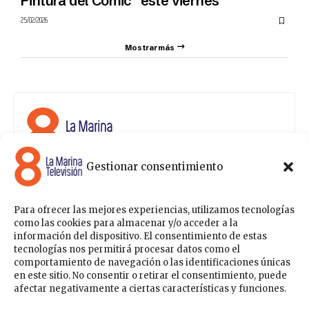
Pintura del Cómic” este viernes
25/02/2026
Mostrar más
Gestionar consentimiento
8 La Marina Televisión cuenta con una amplia gama de
programas para satisfacer las necesidades y gustos de
cualquier persona, entre los que se encuentran
Para ofrecer las mejores experiencias, utilizamos tecnologías
programas de ámbito político , de noticias, deportes,
como las cookies para almacenar y/o acceder a la
fiestas y eventos… para estar a la última de todo lo que
información del dispositivo. El consentimiento de estas
acontece en nuestra comarca.
tecnologías nos permitirá procesar datos como el
comportamiento de navegación o las identificaciones únicas
Sobre nosotros
en este sitio. No consentir o retirar el consentimiento, puede
Contáctanos
Publicítate con nosotros
Política de Privacidad
afectar negativamente a ciertas características y funciones.
Política de Cookies