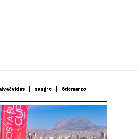
alva3vidas
sangre
8demarzo