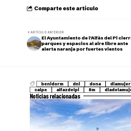
Comparte este artículo
ARTÍCULO ANTERIOR
El Ayuntamiento de l’Alfàs del Pi cier
parques y espacios al aire libre ante
alerta naranja por fuertes vientos
benidorm
dni
dona
diamujer
calpe
alfazdelpi
8m
diadelamuj
Noticias relacionadas