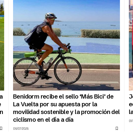
na
Benidorm recibe el sello ‘Más Bici’ de
J
e
La Vuelta por su apuesta por la
e
n
movilidad sostenible y la promoción del
l
ciclismo en el día a día
01
06/07/2026