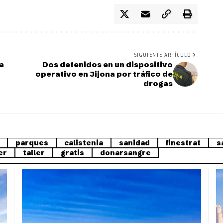
SIGUIENTE ARTÍCULO
ra
Dos detenidos en un dispositivo
operativo en Jijona por tráfico de
drogas
parques
calistenia
sanidad
finestrat
s
er
taller
gratis
donarsangre