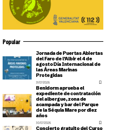
Popular
Jornada de Puertas Abiertas
del Faro de l’Albir el 4 de
agosto Día Internacional de
las Áreas Marinas
Protegidas
31/07/2026
Benidorm aprueba el
expediente de contratación
del albergue, zona de
acampada y bar del Parque
de la Séquia Mare por diez
años
30/07/2026
Concierto gratuito del Curso