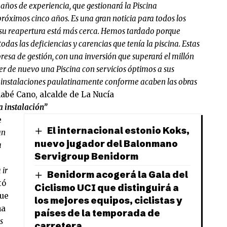
ños de experiencia, que gestionará la Piscina
róximos cinco años. Es una gran noticia para todos los
e su reapertura está más cerca. Hemos tardado porque
das las deficiencias y carencias que tenía la piscina. Estas
resa de gestión, con una inversión que superará el millón
r de nuevo una Piscina con servicios óptimos a sus
us instalaciones paulatinamente conforme acaben las obras
bé Cano, alcalde de La Nucía
a instalación”
e
El internacional estonio Koks,
un
nuevo jugador del Balonmano
a
Servigroup Benidorm
 ir
Benidorm acogerá la Gala del
tó
Ciclismo UCI que distinguirá a
que
los mejores equipos, ciclistas y
na
países de la temporada de
s
carretera