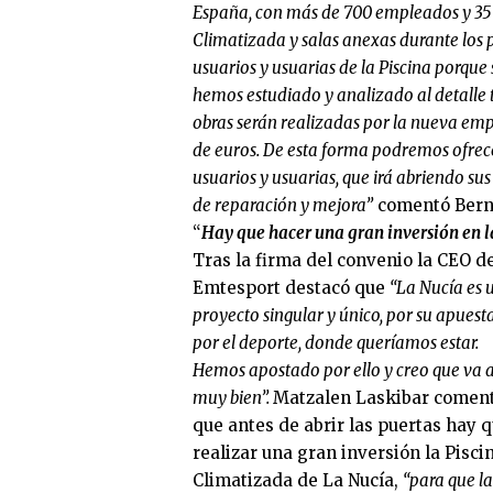
España, con más de 700 empleados y 35 a
Climatizada y salas anexas durante los p
usuarios y usuarias de la Piscina porqu
hemos estudiado y analizado al detalle to
obras serán realizadas por la nueva emp
de euros. De esta forma podremos ofrece
usuarios y usuarias, que irá abriendo s
de reparación y mejora”
comentó Berna
“
Hay que hacer una gran inversión en l
Tras la firma del convenio la CEO d
Emtesport destacó que
“La Nucía es 
proyecto singular y único, por su apuest
por el deporte, donde queríamos estar.
Hemos apostado por ello y creo que va a
muy bien”.
Matzalen Laskibar comen
que antes de abrir las puertas hay 
realizar una gran inversión la Pisci
Climatizada de La Nucía,
“para que la