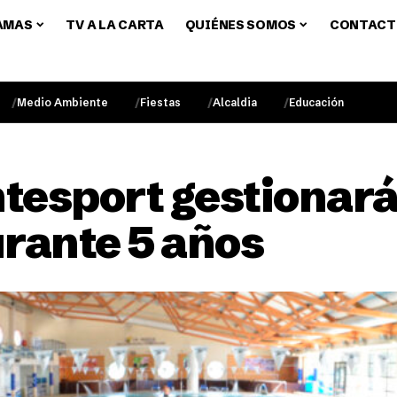
AMAS
TV A LA CARTA
QUIÉNES SOMOS
CONTACT
Medio Ambiente
Fiestas
Alcaldia
Educación
esport gestionará 
rante 5 años