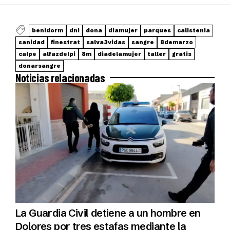
benidorm
dni
dona
diamujer
parques
calistenia
sanidad
finestrat
salva3vidas
sangre
8demarzo
calpe
alfazdelpi
8m
diadelamujer
taller
gratis
donarsangre
Noticias relacionadas
La Guardia Civil detiene a un hombre en
Dolores por tres estafas mediante la