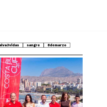
alva3vidas
sangre
8demarzo