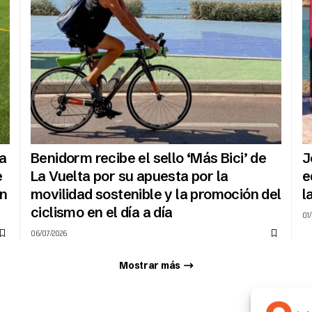
na
Benidorm recibe el sello ‘Más Bici’ de
J
e
La Vuelta por su apuesta por la
e
n
movilidad sostenible y la promoción del
l
ciclismo en el día a día
01
06/07/2026
Mostrar más