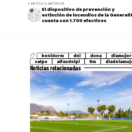
ARTÍCULO ANTERIOR
El dispositivo de prevención y
extinción de incendios de la Generali
cuenta con 1.700 efectivos
benidorm
dni
dona
diamujer
calpe
alfazdelpi
8m
diadelamuj
Noticias relacionadas