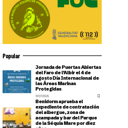
Popular
Jornada de Puertas Abiertas
del Faro de l’Albir el 4 de
agosto Día Internacional de
las Áreas Marinas
Protegidas
31/07/2026
Benidorm aprueba el
expediente de contratación
del albergue, zona de
acampada y bar del Parque
de la Séquia Mare por diez