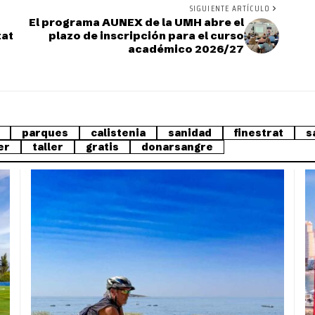
SIGUIENTE ARTÍCULO
El programa AUNEX de la UMH abre el
tat
plazo de inscripción para el curso
académico 2026/27
parques
calistenia
sanidad
finestrat
s
er
taller
gratis
donarsangre