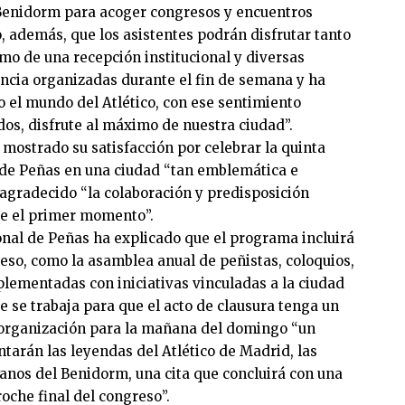
 Benidorm para acoger congresos y encuentros
o, además, que los asistentes podrán disfrutar tanto
como de una recepción institucional y diversas
encia organizadas durante el fin de semana y ha
o el mundo del Atlético, con ese sentimiento
odos, disfrute al máximo de nuestra ciudad”.
mostrado su satisfacción por celebrar la quinta
 de Peñas en una ciudad “tan emblemática e
agradecido “la colaboración y predisposición
e el primer momento”.
onal de Peñas ha explicado que el programa incluirá
reso, como la asamblea anual de peñistas, coloquios,
plementadas con iniciativas vinculadas a la ciudad
 se trabaja para que el acto de clausura tenga un
 organización para la mañana del domingo “un
ntarán las leyendas del Atlético de Madrid, las
ranos del Benidorm, una cita que concluirá con una
oche final del congreso”.