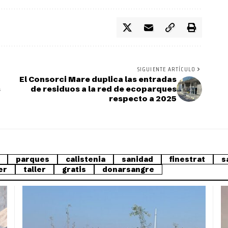
SIGUIENTE ARTÍCULO
El Consorci Mare duplica las entradas
s
de residuos a la red de ecoparques
respecto a 2025
parques
calistenia
sanidad
finestrat
s
er
taller
gratis
donarsangre