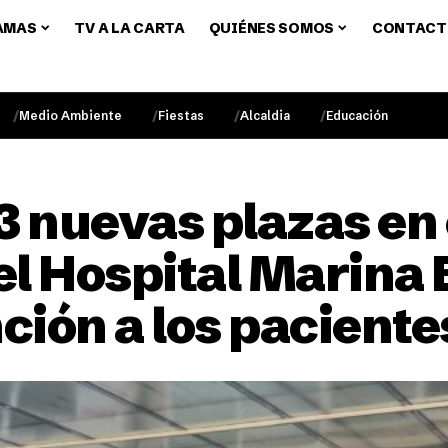
AMAS
TV A LA CARTA
QUIÉNES SOMOS
CONTACT
Medio Ambiente
Fiestas
Alcaldia
Educación
3 nuevas plazas en 
l Hospital Marina 
ción a los paciente