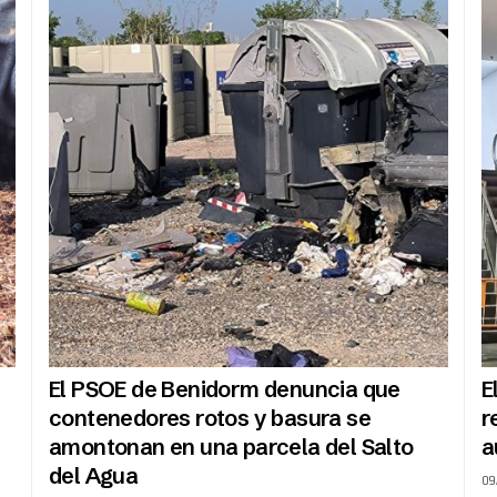
El PSOE de Benidorm denuncia que
E
contenedores rotos y basura se
r
amontonan en una parcela del Salto
a
del Agua
09