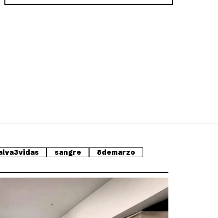
alva3vidas
sangre
8demarzo