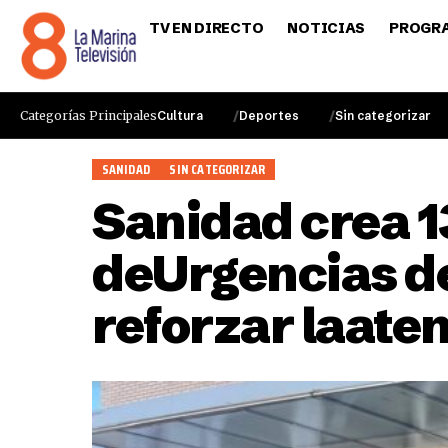
TV EN DIRECTO
NOTICIAS
PROGR
Categorías Principales
Cultura
Deportes
Sin categorizar
SANIDAD
SIN CATEGORIZAR
Sanidad crea 1
deUrgencias de
reforzar laaten