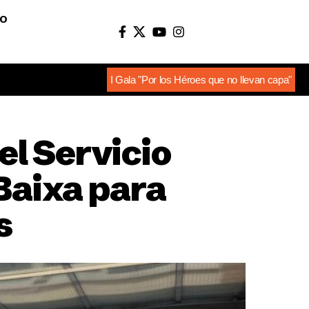
O
I Gala "Por los Héroes que no llevan capa"
el Servicio
Baixa para
s