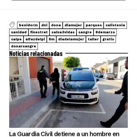
benidorm
dni
dona
diamujer
parques
calistenia
sanidad
finestrat
salva3vidas
sangre
8demarzo
calpe
alfazdelpi
8m
diadelamujer
taller
gratis
donarsangre
Noticias relacionadas
La Guardia Civil detiene a un hombre en