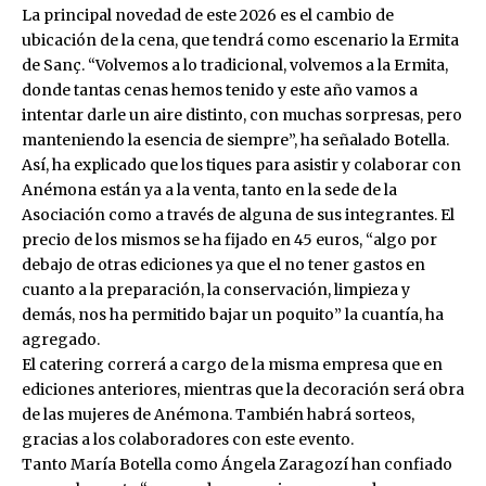
La principal novedad de este 2026 es el cambio de
ubicación de la cena, que tendrá como escenario la Ermita
de Sanç. “Volvemos a lo tradicional, volvemos a la Ermita,
donde tantas cenas hemos tenido y este año vamos a
intentar darle un aire distinto, con muchas sorpresas, pero
manteniendo la esencia de siempre”, ha señalado Botella.
Así, ha explicado que los tiques para asistir y colaborar con
Anémona están ya a la venta, tanto en la sede de la
Asociación como a través de alguna de sus integrantes. El
precio de los mismos se ha fijado en 45 euros, “algo por
debajo de otras ediciones ya que el no tener gastos en
cuanto a la preparación, la conservación, limpieza y
demás, nos ha permitido bajar un poquito” la cuantía, ha
agregado.
El catering correrá a cargo de la misma empresa que en
ediciones anteriores, mientras que la decoración será obra
de las mujeres de Anémona. También habrá sorteos,
gracias a los colaboradores con este evento.
Tanto María Botella como Ángela Zaragozí han confiado