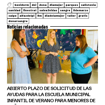
benidorm
dni
dona
diamujer
parques
calistenia
sanidad
finestrat
salva3vidas
sangre
8demarzo
calpe
alfazdelpi
8m
diadelamujer
taller
gratis
donarsangre
Noticias relacionadas
ABIERTO PLAZO DE SOLICITUD DE LAS
AYUDAS PARA LA ESCUELA MUNICIPAL
INFANTIL DE VERANO PARA MENORES DE