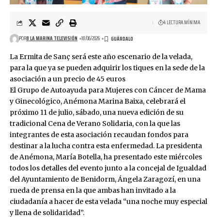
4 LECTURA MÍNIMA
POR
8 LA MARINA TELEVISIÓN
18/06/2026
La Ermita de Sanç será este año escenario de la velada,
para la que ya se pueden adquirir los tiques en la sede de la
asociación a un precio de 45 euros
El Grupo de Autoayuda para Mujeres con Cáncer de Mama
y Ginecológico, Anémona Marina Baixa, celebrará el
próximo 11 de julio, sábado, una nueva edición de su
tradicional Cena de Verano Solidaria, con la que las
integrantes de esta asociación recaudan fondos para
destinar a la lucha contra esta enfermedad. La presidenta
de Anémona, María Botella, ha presentado este miércoles
todos los detalles del evento junto a la concejal de Igualdad
del Ayuntamiento de Benidorm, Ángela Zaragozí, en una
rueda de prensa en la que ambas han invitado a la
ciudadanía a hacer de esta velada “una noche muy especial
y llena de solidaridad”.