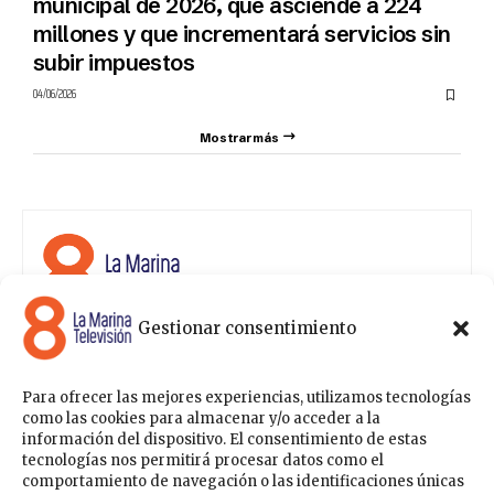
municipal de 2026, que asciende a 224
millones y que incrementará servicios sin
subir impuestos
04/06/2026
Mostrar más
Gestionar consentimiento
8 La Marina Televisión cuenta con una amplia gama de
programas para satisfacer las necesidades y gustos de
cualquier persona, entre los que se encuentran
Para ofrecer las mejores experiencias, utilizamos tecnologías
programas de ámbito político , de noticias, deportes,
como las cookies para almacenar y/o acceder a la
fiestas y eventos… para estar a la última de todo lo que
información del dispositivo. El consentimiento de estas
acontece en nuestra comarca.
tecnologías nos permitirá procesar datos como el
comportamiento de navegación o las identificaciones únicas