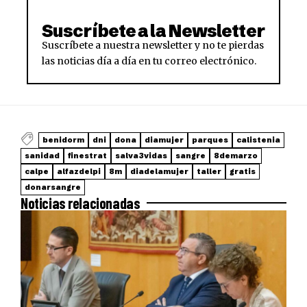
Suscríbete a la Newsletter
Suscríbete a nuestra newsletter y no te pierdas
las noticias día a día en tu correo electrónico.
benidorm
dni
dona
diamujer
parques
calistenia
sanidad
finestrat
salva3vidas
sangre
8demarzo
calpe
alfazdelpi
8m
diadelamujer
taller
gratis
donarsangre
Noticias relacionadas