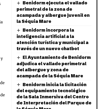
Benidorm ejecuta el vallado
s
perimetral de la zona de
acampada y albergue juvenil en
la Séquia Mare
la
Benidorm incorpora la
inteligencia artificial a la
atención turística y municipal a
través de un nuevo chatbot
El Ayuntamiento de Benidorm
 y
adjudica el vallado perimetral
del albergue y zona de
acampada de la Séquia Mare
 de
Benidorm inicia la licitación
del equipamiento tecnológico
 de
de la Sala Inmersiva del Centro
de Interpretación del Parque de
la Séquia Mare