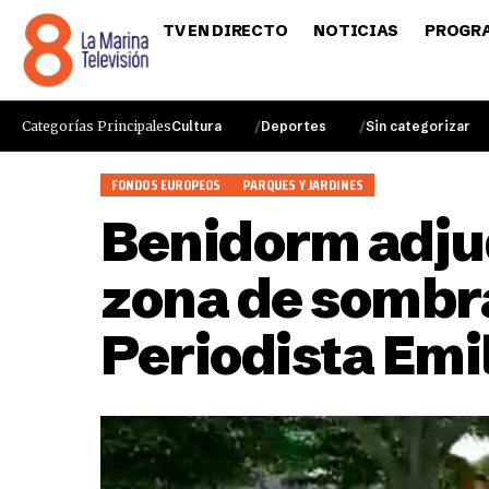
TV EN DIRECTO
NOTICIAS
PROGR
Categorías Principales
Cultura
Deportes
Sin categorizar
FONDOS EUROPEOS
PARQUES Y JARDINES
Benidorm adjud
zona de sombra
Periodista Emi