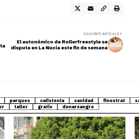
SIGUIENTE ARTÍCULO
El autonómico de Rollerfreestyle se
ita
disputa en La Nucía este fin de semana
parques
calistenia
sanidad
finestrat
s
er
taller
gratis
donarsangre