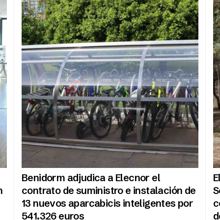
Benidorm adjudica a Elecnor el
E
n
contrato de suministro e instalación de
S
13 nuevos aparcabicis inteligentes por
c
541.326 euros
d