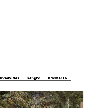
alva3vidas
sangre
8demarzo