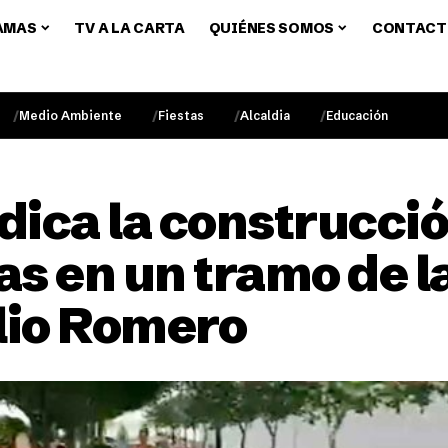
AMAS
TV A LA CARTA
QUIÉNES SOMOS
CONTACT
Medio Ambiente
Fiestas
Alcaldia
Educación
ica la construcci
s en un tramo de la
lio Romero