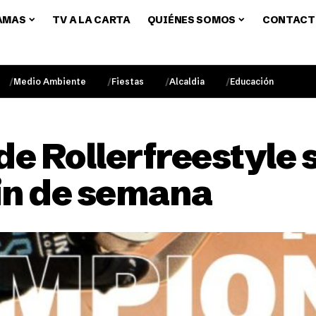
AMAS
TV A LA CARTA
QUIÉNES SOMOS
CONTACT
Medio Ambiente
Fiestas
Alcaldia
Educación
de Rollerfreestyle 
fin de semana