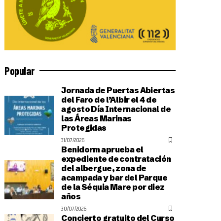
Popular
Jornada de Puertas Abiertas
del Faro de l’Albir el 4 de
agosto Día Internacional de
las Áreas Marinas
Protegidas
31/07/2026
Benidorm aprueba el
expediente de contratación
del albergue, zona de
acampada y bar del Parque
de la Séquia Mare por diez
años
30/07/2026
Concierto gratuito del Curso