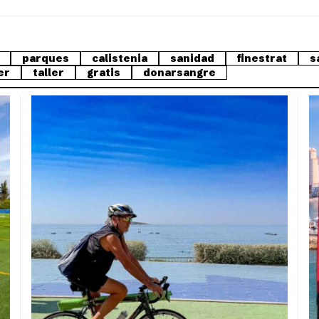
parques
calistenia
sanidad
finestrat
s
er
taller
gratis
donarsangre