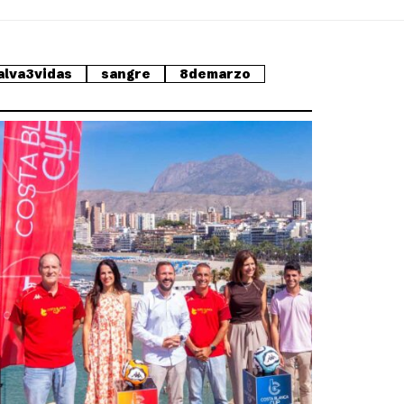
alva3vidas
sangre
8demarzo