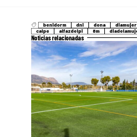
benidorm
dni
dona
diamujer
calpe
alfazdelpi
8m
diadelamuj
Noticias relacionadas