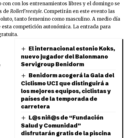
con con los entrenamientos libres y el domingo se
es de
RollerFreestyle.
Competirán en este evento las
absoluto, tanto femenino como masculino. A medio día
de esta competición autonómica. La entrada para
ratuita.
e
El internacional estonio Koks,
nuevo jugador del Balonmano
Servigroup Benidorm
e
Benidorm acogerá la Gala del
Ciclismo UCI que distinguirá a
los mejores equipos, ciclistas y
países de la temporada de
carretera
L@s niñ@s de “Fundación
Salud y Comunidad”
disfrutarán gratis de la piscina