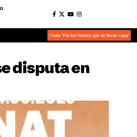
O
I Gala "Por los Héroes que no llevan capa"
se disputa en