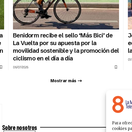
na
Benidorm recibe el sello ‘Más Bici’ de
J
e
La Vuelta por su apuesta por la
e
n
movilidad sostenible y la promoción del
l
ciclismo en el día a día
01
06/07/2026
Mostrar más
Para ofrec
Sobre nosotros
cookies pa