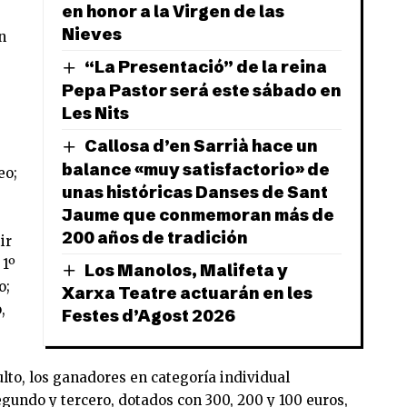
en honor a la Virgen de las
Nieves
n
“La Presentació” de la reina
Pepa Pastor será este sábado en
Les Nits
Callosa d’en Sarrià hace un
balance «muy satisfactorio» de
eo;
unas históricas Danses de Sant
Jaume que conmemoran más de
200 años de tradición
ir
 1º
Los Manolos, Malifeta y
o;
Xarxa Teatre actuarán en les
,
Festes d’Agost 2026
ulto, los ganadores en categoría individual
gundo y tercero, dotados con 300, 200 y 100 euros,