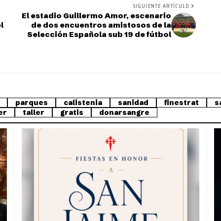
SIGUIENTE ARTÍCULO
El estadio Guillermo Amor, escenario
l
de dos encuentros amistosos de la
Selección Española sub 19 de fútbol
parques
calistenia
sanidad
finestrat
s
er
taller
gratis
donarsangre