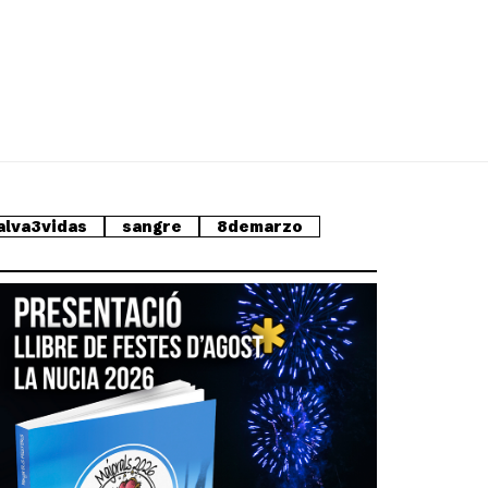
alva3vidas
sangre
8demarzo