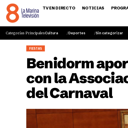
TV EN DIRECTO
NOTICIAS
PROGR
Categorías Principales
Cultura
Deportes
Sin categorizar
FIESTAS
Benidorm aport
con la Associa
del Carnaval