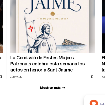
a
La Comissió de Festes Majors
E
Patronals celebra esta semana los
N
actos en honor a Sant Jaume
l
23/07/2026
21/
Mostrar más