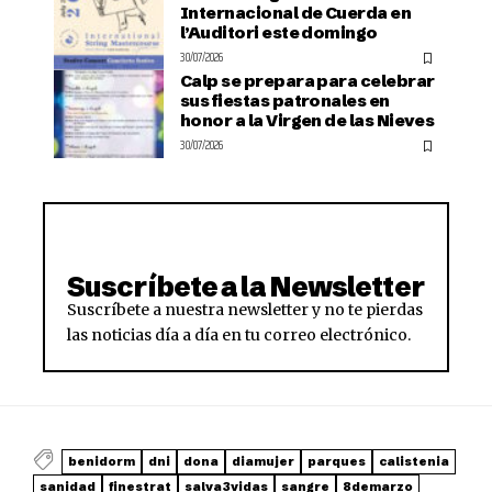
Internacional de Cuerda en
l’Auditori este domingo
30/07/2026
Calp se prepara para celebrar
sus fiestas patronales en
honor a la Virgen de las Nieves
30/07/2026
Suscríbete a la Newsletter
Suscríbete a nuestra newsletter y no te pierdas
las noticias día a día en tu correo electrónico.
benidorm
dni
dona
diamujer
parques
calistenia
sanidad
finestrat
salva3vidas
sangre
8demarzo