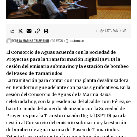
4 LECTURA MÍNIMA
POR
8 LA MARINA TELEVISIÓN
11/05/2026
El Consorcio de Aguas acuerda con la Sociedad de
Proyectos para la Transformación Digital (SPTD) la
cesión del emisario submarino y la estación de bombeo
del Paseo de Tamarindos
La tramitación para contar con una planta desalinizadora
en Benidorm sigue adelante con pasos significativos. En la
sesión del Consorcio de Aguas de la Marina Baixa
celebrada hoy, con la presidencia del alcalde Toni Pérez, se
ha informado del acuerdo alcanzado con la Sociedad de
Proyectos para la Transformación Digital (SPTD) para la
cesión al Consorcio del emisario submarino y la estación
de bombeo de agua marina del Paseo de Tamarindos.
Estas infraestructuras tenían como función captar agua