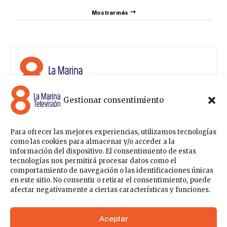
Mostrar más
Gestionar consentimiento
8 La Marina Televisión cuenta con una amplia gama de
programas para satisfacer las necesidades y gustos de
cualquier persona, entre los que se encuentran
Para ofrecer las mejores experiencias, utilizamos tecnologías
programas de ámbito político , de noticias, deportes,
como las cookies para almacenar y/o acceder a la
fiestas y eventos… para estar a la última de todo lo que
información del dispositivo. El consentimiento de estas
acontece en nuestra comarca.
tecnologías nos permitirá procesar datos como el
comportamiento de navegación o las identificaciones únicas
Sobre nosotros
en este sitio. No consentir o retirar el consentimiento, puede
Contáctanos
Publicítate con nosotros
Política de Privacidad
afectar negativamente a ciertas características y funciones.
Política de Cookies
Acceder
Aceptar