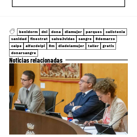
benidorm
dni
dona
diamujer
parques
calistenia
sanidad
finestrat
salva3vidas
sangre
8demarzo
calpe
alfazdelpi
8m
diadelamujer
taller
gratis
donarsangre
Noticias relacionadas