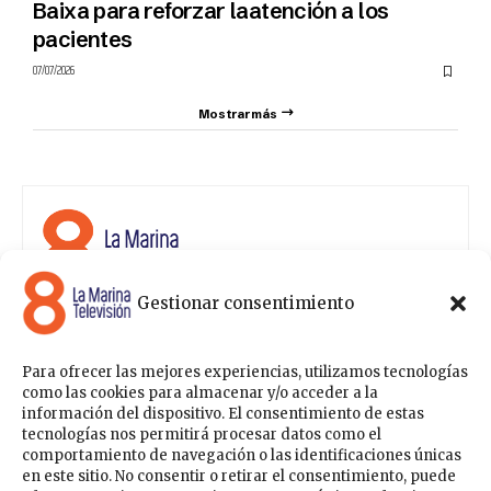
Baixa para reforzar laatención a los
pacientes
07/07/2026
Mostrar más
Gestionar consentimiento
8 La Marina Televisión cuenta con una amplia gama de
programas para satisfacer las necesidades y gustos de
cualquier persona, entre los que se encuentran
Para ofrecer las mejores experiencias, utilizamos tecnologías
programas de ámbito político , de noticias, deportes,
como las cookies para almacenar y/o acceder a la
fiestas y eventos… para estar a la última de todo lo que
información del dispositivo. El consentimiento de estas
acontece en nuestra comarca.
tecnologías nos permitirá procesar datos como el
comportamiento de navegación o las identificaciones únicas
Sobre nosotros
en este sitio. No consentir o retirar el consentimiento, puede