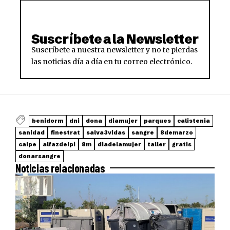
Suscríbete a la Newsletter
Suscríbete a nuestra newsletter y no te pierdas
las noticias día a día en tu correo electrónico.
benidorm
dni
dona
diamujer
parques
calistenia
sanidad
finestrat
salva3vidas
sangre
8demarzo
calpe
alfazdelpi
8m
diadelamujer
taller
gratis
donarsangre
Noticias relacionadas