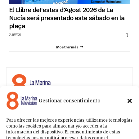
El Llibre deFestes d’Agost 2026 de La
Nucía será presentado este sábado en la
plaça
21/07/2026
Mostrar más
Gestionar consentimiento
8 La Marina Televisión cuenta con una amplia gama de
programas para satisfacer las necesidades y gustos de
cualquier persona, entre los que se encuentran
Para ofrecer las mejores experiencias, utilizamos tecnologías
programas de ámbito político , de noticias, deportes,
como las cookies para almacenar y/o acceder a la
fiestas y eventos… para estar a la última de todo lo que
información del dispositivo. El consentimiento de estas
acontece en nuestra comarca.
tecnologías nos permitirá procesar datos como el