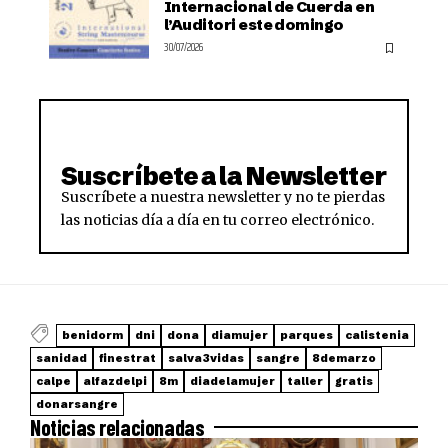
Internacional de Cuerda en
l’Auditori este domingo
30/07/2026
Suscríbete a la Newsletter
Suscríbete a nuestra newsletter y no te pierdas
las noticias día a día en tu correo electrónico.
benidorm
dni
dona
diamujer
parques
calistenia
sanidad
finestrat
salva3vidas
sangre
8demarzo
calpe
alfazdelpi
8m
diadelamujer
taller
gratis
donarsangre
Noticias relacionadas