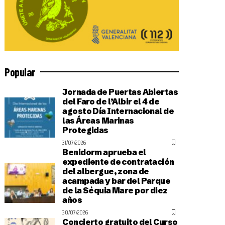
Popular
Jornada de Puertas Abiertas
del Faro de l’Albir el 4 de
agosto Día Internacional de
las Áreas Marinas
Protegidas
31/07/2026
Benidorm aprueba el
expediente de contratación
del albergue, zona de
acampada y bar del Parque
de la Séquia Mare por diez
años
30/07/2026
Concierto gratuito del Curso