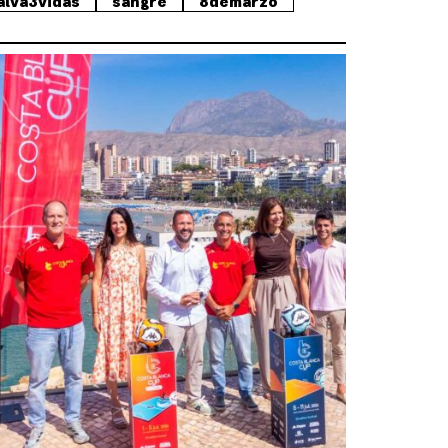
alva3vidas
sangre
8demarzo