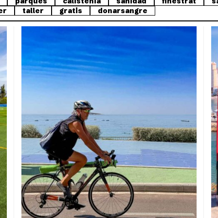
parques
calistenia
sanidad
finestrat
s
er
taller
gratis
donarsangre