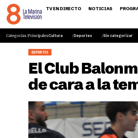
TV EN DIRECTO
NOTICIAS
PROGR
Categorías Principales
Cultura
Deportes
Sin categorizar
DEPORTES
El Club Balonm
de cara a la t