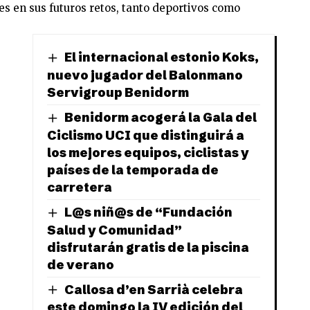
s en sus futuros retos, tanto deportivos como
El internacional estonio Koks,
nuevo jugador del Balonmano
Servigroup Benidorm
Benidorm acogerá la Gala del
Ciclismo UCI que distinguirá a
los mejores equipos, ciclistas y
países de la temporada de
carretera
L@s niñ@s de “Fundación
Salud y Comunidad”
disfrutarán gratis de la piscina
de verano
Callosa d’en Sarrià celebra
este domingo la IV edición del