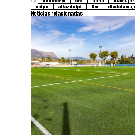
benidorm
dni
dona
diamujer
calpe
alfazdelpi
8m
diadelamuj
Noticias relacionadas