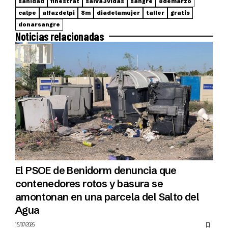
sanidad
finestrat
salva3vidas
sangre
8demarzo
calpe
alfazdelpi
8m
diadelamujer
taller
gratis
donarsangre
Noticias relacionadas
El PSOE de Benidorm denuncia que
contenedores rotos y basura se
amontonan en una parcela del Salto del
Agua
15/07/2026