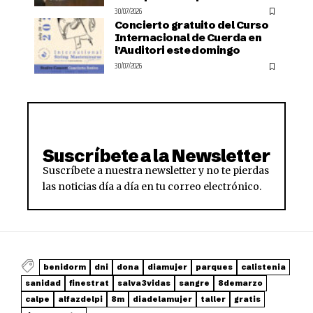
30/07/2026
Concierto gratuito del Curso
Internacional de Cuerda en
l’Auditori este domingo
30/07/2026
Suscríbete a la Newsletter
Suscríbete a nuestra newsletter y no te pierdas
las noticias día a día en tu correo electrónico.
benidorm
dni
dona
diamujer
parques
calistenia
sanidad
finestrat
salva3vidas
sangre
8demarzo
calpe
alfazdelpi
8m
diadelamujer
taller
gratis