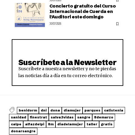
30/07/2026
Concierto gratuito del Curso
Internacional de Cuerda en
l’Auditori este domingo
30/07/2026
Suscríbete a la Newsletter
Suscríbete a nuestra newsletter y no te pierdas
las noticias día a día en tu correo electrónico.
benidorm
dni
dona
diamujer
parques
calistenia
sanidad
finestrat
salva3vidas
sangre
8demarzo
calpe
alfazdelpi
8m
diadelamujer
taller
gratis
donarsangre