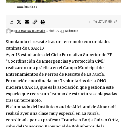
www.lanucia.es
4 LECTURA MÍNIMA
POR
8 LA MARINA TELEVISIÓN
17/03/2025
Simulando el rescate tras un terremoto con unidades
caninas de USAR 13
Ayer 13 estudiantes del Ciclo Formativo Superior de FP
“Coordinación de Emergencias y Protección Civil”
realizaron una práctica en el Campo Municipal de
Entrenamientos de Perros de Rescate de La Nucía.
Formación coordinada por 7 voluntarios de la ONG
nuciera USAR 13, que es la asociación que gestiona este
espacio que recrea un “campo de estructuras colapsadas
tras un terremoto.
El alumnado del Instituto Azud de Alfeitamí de Almoradí
realizó ayer una clase muy especial en La Nucía,
coordinada por su profesor Francisco Borja Guirao Ortiz,
cabo del Consorcio Provincial de Bobmberos de la