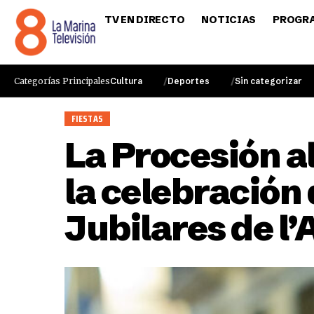
TV EN DIRECTO
NOTICIAS
PROGR
Categorías Principales
Cultura
Deportes
Sin categorizar
FIESTAS
La Procesión 
la celebración 
Jubilares de l’A