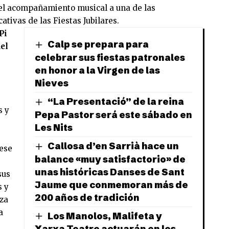
 el acompañamiento musical a una de las
ativas de las Fiestas Jubilares.
Pi
Calp se prepara para
el
celebrar sus fiestas patronales
en honor a la Virgen de las
Nieves
“La Presentació” de la reina
s y
Pepa Pastor será este sábado en
Les Nits
Callosa d’en Sarrià hace un
pese
balance «muy satisfactorio» de
unas históricas Danses de Sant
sus
Jaume que conmemoran más de
s y
200 años de tradición
za
a
Los Manolos, Malifeta y
Xarxa Teatre actuarán en les