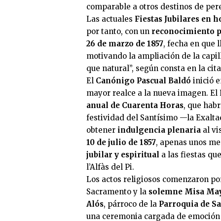
comparable a otros destinos de per
Las actuales
Fiestas Jubilares en 
por tanto, con un
reconocimiento p
26 de marzo de 1857
, fecha en que 
motivando la ampliación de la capil
que natural”, según consta en la cit
El
Canónigo Pascual Baldó
inició e
mayor realce a la nueva imagen. El
anual de Cuarenta Horas
, que habr
festividad del Santísimo —la Exaltac
obtener
indulgencia plenaria
al vi
10 de julio de 1857
, apenas unos mes
jubilar y espiritual
a las fiestas qu
l’Alfàs del Pi.
Los actos religiosos comenzaron po
Sacramento y la
solemne Misa Ma
Alós
, párroco de la
Parroquia de S
una ceremonia cargada de emoción 