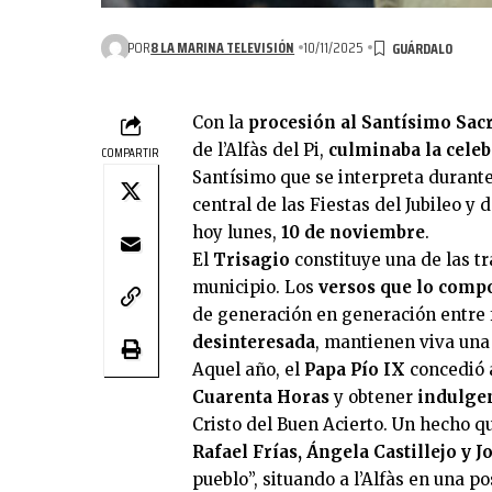
POR
8 LA MARINA TELEVISIÓN
10/11/2025
Con la
procesión al Santísimo Sa
de l’Alfàs del Pi,
culminaba la celeb
COMPARTIR
Santísimo que se interpreta durante 
central de las Fiestas del Jubileo y 
hoy lunes,
10 de noviembre
.
El
Trisagio
constituye una de las tr
municipio. Los
versos que lo compo
de generación en generación entre 
desinteresada
, mantienen viva una
Aquel año, el
Papa Pío IX
concedió a
Cuarenta Horas
y obtener
indulgen
Cristo del Buen Acierto. Un hecho q
Rafael Frías, Ángela Castillejo y J
pueblo”, situando a l’Alfàs en una po