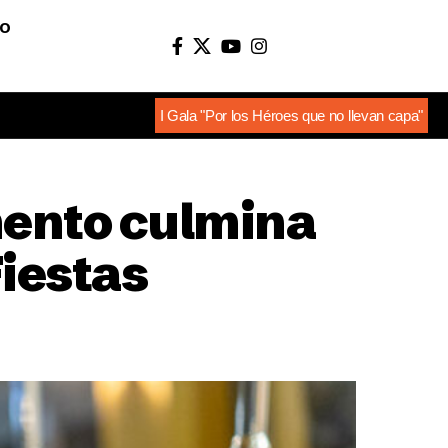
O
I Gala "Por los Héroes que no llevan capa"
mento culmina
Fiestas