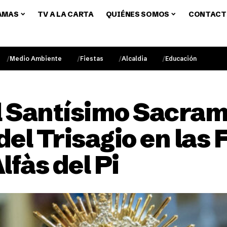
AMAS
TV A LA CARTA
QUIÉNES SOMOS
CONTACT
Medio Ambiente
Fiestas
Alcaldia
Educación
al Santísimo Sacra
del Trisagio en las 
lfàs del Pi