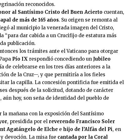
egrinación reconocidos.
honor al Santísimo Cristo del Buen Acierto
cuentan,
apal de más de 165 años
. Su origen se remonta al
llegó al municipio la venerada imagen del Cristo,
la “para dar cabida a un Crucifijo de estatura más
ada publicación.
ntonces los trámites ante el Vaticano para otorgar
 Papa
Pío IX
respondió concediendo un
Jubileo
ía de celebrarse en los tres días anteriores a la
ión de la Cruz—, y que permitiría a los fieles
sitar la capilla. La concesión pontificia fue emitida el
es después de la solicitud, dotando de carácter
e, aún hoy, son seña de identidad del pueblo de
r la mañana con la exposición del Santísimo
yor
, presidida por el
reverendo Francisco Soler
ant Agatángelo de Elche
e
hijo de l’Alfàs del Pi
, en
y devoción. La misa fue
cantada por la Coral