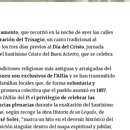
cramento
, que recorrió en la noche de ayer las calles
ración del Trisagio
, un canto tradicional al
los tres días previos al
Día del Cristo
, jornada
del Santísimo Cristo del Buen Acierto, que se celebra
adiciones religiosas más antiguas y arraigadas del
nen son exclusivos de l’Alfàs
y se han transmitido
familias locales que, de forma
voluntaria y
 promesa colectiva que el pueblo asumió en
1857
.
 l’Alfàs del Pi el
privilegio de celebrar las
cias plenarias
durante la exaltación del Santísimo
ue, según recoge la obra
Historia de un Legado
, de
osé Soler
, “marca un hito en el devenir histórico del
sición singular dentro del mapa espiritual y jubilar,