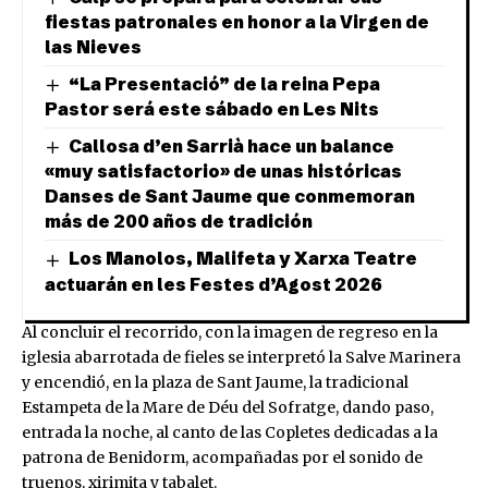
fiestas patronales en honor a la Virgen de
las Nieves
“La Presentació” de la reina Pepa
Pastor será este sábado en Les Nits
Callosa d’en Sarrià hace un balance
«muy satisfactorio» de unas históricas
Danses de Sant Jaume que conmemoran
más de 200 años de tradición
Los Manolos, Malifeta y Xarxa Teatre
actuarán en les Festes d’Agost 2026
Al concluir el recorrido, con la imagen de regreso en la
iglesia abarrotada de fieles se interpretó la Salve Marinera
y encendió, en la plaza de Sant Jaume, la tradicional
Estampeta de la Mare de Déu del Sofratge, dando paso,
entrada la noche, al canto de las Copletes dedicadas a la
patrona de Benidorm, acompañadas por el sonido de
truenos, xirimita y tabalet.