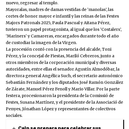
nuevo, regresar al templo.
Mayoralas, madres de damas vestidas de ‘manolas’, las
cortes de honor mayor e infantil y las reinas de las Festes
Majors Patronals 2025, Paula Pascual y Aitana Pérez,
tuvieron un papel protagonista, al igual que los ‘Costalers’,
‘Mariners’ y Camareras, encargados durante todo el año
de custodiar la imagen de la Virgen.
La procesión contó con la presencia del alcalde, Toni
Pérez, y la concejal de Fiestas, Mariló Cebreros, junto a
otros miembros de la corporación municipal y diversas
autoridades, entre ellas el senador Agustín Almodóbar, la
directora general Angélica Such, el secretario autonómico
Sebastián Fernández y los diputados José Ramón González
de Zárate, Manuel Pérez Fenoll y Mario Villar. Por la parte
festera, procesionaron la presidenta de la Comissió de
Festes, Susana Martínez, y el presidente de la Associació de
Penyes, Jónathan López y representantes de colectivos
sociales.
Calp se prepara para celebrar sus