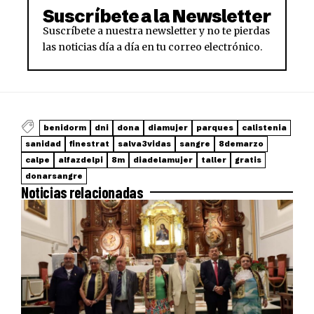
Suscríbete a la Newsletter
Suscríbete a nuestra newsletter y no te pierdas
las noticias día a día en tu correo electrónico.
benidorm
dni
dona
diamujer
parques
calistenia
sanidad
finestrat
salva3vidas
sangre
8demarzo
calpe
alfazdelpi
8m
diadelamujer
taller
gratis
donarsangre
Noticias relacionadas