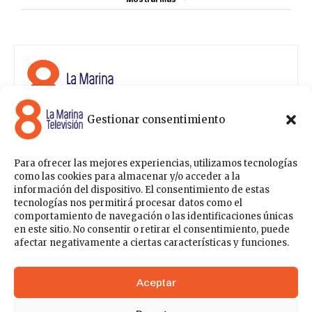
Gestionar consentimiento
8 La Marina Televisión cuenta con una amplia gama de
programas para satisfacer las necesidades y gustos de
cualquier persona, entre los que se encuentran
Para ofrecer las mejores experiencias, utilizamos tecnologías
programas de ámbito político , de noticias, deportes,
como las cookies para almacenar y/o acceder a la
fiestas y eventos… para estar a la última de todo lo que
información del dispositivo. El consentimiento de estas
acontece en nuestra comarca.
tecnologías nos permitirá procesar datos como el
comportamiento de navegación o las identificaciones únicas
Sobre nosotros
en este sitio. No consentir o retirar el consentimiento, puede
Contáctanos
Publicítate con nosotros
Política de Privacidad
afectar negativamente a ciertas características y funciones.
Política de Cookies
Acceder
Aceptar