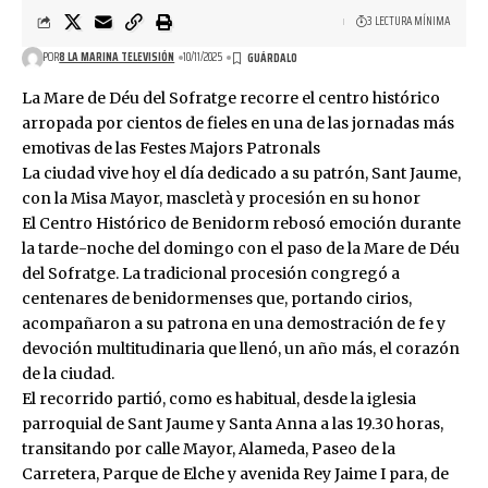
3 LECTURA MÍNIMA
POR
8 LA MARINA TELEVISIÓN
10/11/2025
La Mare de Déu del Sofratge recorre el centro histórico
arropada por cientos de fieles en una de las jornadas más
emotivas de las Festes Majors Patronals
La ciudad vive hoy el día dedicado a su patrón, Sant Jaume,
con la Misa Mayor, mascletà y procesión en su honor
El Centro Histórico de Benidorm rebosó emoción durante
la tarde-noche del domingo con el paso de la Mare de Déu
del Sofratge. La tradicional procesión congregó a
centenares de benidormenses que, portando cirios,
acompañaron a su patrona en una demostración de fe y
devoción multitudinaria que llenó, un año más, el corazón
de la ciudad.
El recorrido partió, como es habitual, desde la iglesia
parroquial de Sant Jaume y Santa Anna a las 19.30 horas,
transitando por calle Mayor, Alameda, Paseo de la
Carretera, Parque de Elche y avenida Rey Jaime I para, de