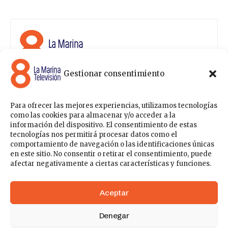
Gestionar consentimiento
8 La Marina Televisión cuenta con una amplia gama de
programas para satisfacer las necesidades y gustos de
cualquier persona, entre los que se encuentran
Para ofrecer las mejores experiencias, utilizamos tecnologías
programas de ámbito político , de noticias, deportes,
como las cookies para almacenar y/o acceder a la
fiestas y eventos… para estar a la última de todo lo que
información del dispositivo. El consentimiento de estas
acontece en nuestra comarca.
tecnologías nos permitirá procesar datos como el
comportamiento de navegación o las identificaciones únicas
Sobre nosotros
en este sitio. No consentir o retirar el consentimiento, puede
Contáctanos
Publicítate con nosotros
Política de Privacidad
afectar negativamente a ciertas características y funciones.
Política de Cookies
Acceder
Aceptar
Denegar
148k
41