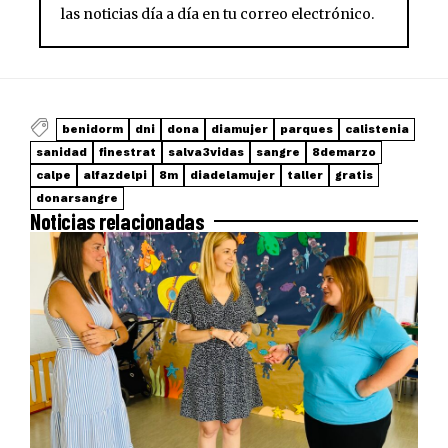
las noticias día a día en tu correo electrónico.
benidorm
dni
dona
diamujer
parques
calistenia
sanidad
finestrat
salva3vidas
sangre
8demarzo
calpe
alfazdelpi
8m
diadelamujer
taller
gratis
donarsangre
Noticias relacionadas