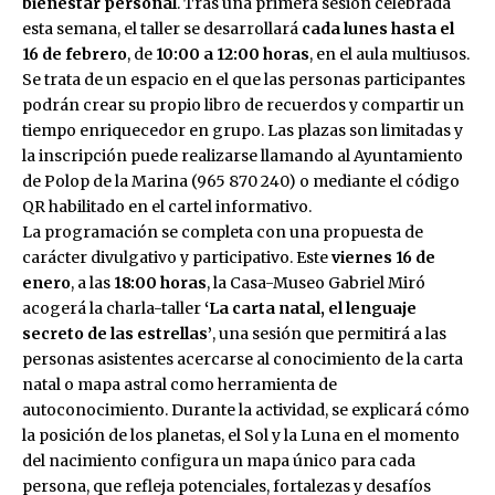
bienestar personal
. Tras una primera sesión celebrada
esta semana, el taller se desarrollará
cada lunes hasta el
16 de febrero
, de
10:00 a 12:00 horas
, en el aula multiusos.
Se trata de un espacio en el que las personas participantes
podrán crear su propio libro de recuerdos y compartir un
tiempo enriquecedor en grupo. Las plazas son limitadas y
la inscripción puede realizarse llamando al Ayuntamiento
de Polop de la Marina (965 870 240) o mediante el código
QR habilitado en el cartel informativo.
La programación se completa con una propuesta de
carácter divulgativo y participativo. Este
viernes 16 de
enero
, a las
18:00 horas
, la Casa-Museo Gabriel Miró
acogerá la charla-taller
‘La carta natal, el lenguaje
secreto de las estrellas’
, una sesión que permitirá a las
personas asistentes acercarse al conocimiento de la carta
natal o mapa astral como herramienta de
autoconocimiento. Durante la actividad, se explicará cómo
la posición de los planetas, el Sol y la Luna en el momento
del nacimiento configura un mapa único para cada
persona, que refleja potenciales, fortalezas y desafíos